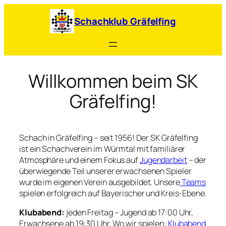
Zum
Inhalt
Schachklub Gräfelfing
springen
Willkommen beim SK
Gräfelfing!
Schach in Gräfelfing – seit 1956! Der SK Gräfelfing
ist ein Schachverein im Würmtal mit familiärer
Atmosphäre und einem Fokus auf
Jugendarbeit
– der
überwiegende Teil unserer erwachsenen Spieler
wurde im eigenen Verein ausgebildet. Unsere
Teams
spielen erfolgreich auf Bayerischer und Kreis-Ebene.
Klubabend:
jeden Freitag – Jugend ab 17:00 Uhr,
Erwachsene ab 19:30 Uhr. Wo wir spielen:
Klubabend