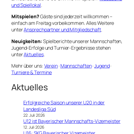
und Spiellokal
.
Mitspielen?
Gäste sind jederzeit willkommen –
einfach am Freitag vorbeikommen. Alles Weitere
unter
Ansprechpartner und Mitgliedschaft
.
Neuigkeiten:
Spielberichte unserer Mannschaften,
Jugend-Erfolge und Turnier-Ergebnisse stehen
unter
Aktuelles
.
Mehr über uns:
Verein
·
Mannschaften
·
Jugend
·
Turniere & Termine
Aktuelles
Erfolgreiche Saison unserer U20 in der
Landesliga Süd
22. Juli 2026
U12 ist Bayerischer Mannschafts-Vizemeister
12. Juli 2026
U16: SKG Bayerischer Vizemeister