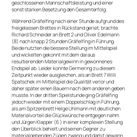
geschlossenen Mannschaftsleistung und einer
sonst starken Besetzung den Gesamterfolg.
Während Gräfelfing nach einer Stunde aufgrund des
freigelassen Brettes in Rückstand geriet, brachte
Richard Schneider an Brett 2 und Oliver Edelmann
(8) nach knapp 2 Stunden Gräfelfing in Führung.
Beide nutzten die bessere Stellung im Mittelspiel
und wickelten gekonnt mit dem daraus
resultierenden Materialgewinn in gewonnenes
Endspiel ab. Leider konnte Germering zu diesem
Zeitpunkt wieder ausgleichen, als an Brett 7 Willi
Spatschek im Mittelspiel die Qualität verlor und
daher später einen Bauern nach dem anderen geben
musste. In der dritten Spielstunde ging Gräfelfing
jedoch wieder mit einem Doppelschlag in Führung,
als am Spitzenbrett Helge Uhlmann mit deutlichen
Materialvorteil die Glückwünsche entgegen nahm
und Jürgen Klapper (6 ) in einer komplexen Stellung
den Überblick behielt und seinen Gegner zu
materialgebenden Zügen zwang und damit gewann.