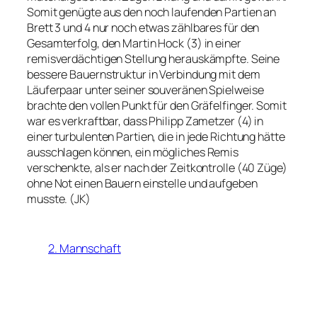
Somit genügte aus den noch laufenden Partien an
Brett 3 und 4 nur noch etwas zählbares für den
Gesamterfolg, den Martin Hock (3) in einer
remisverdächtigen Stellung herauskämpfte. Seine
bessere Bauernstruktur in Verbindung mit dem
Läuferpaar unter seiner souveränen Spielweise
brachte den vollen Punkt für den Gräfelfinger. Somit
war es verkraftbar, dass Philipp Zametzer (4) in
einer turbulenten Partien, die in jede Richtung hätte
ausschlagen können, ein mögliches Remis
verschenkte, als er nach der Zeitkontrolle (40 Züge)
ohne Not einen Bauern einstelle und aufgeben
musste. (JK)
2. Mannschaft