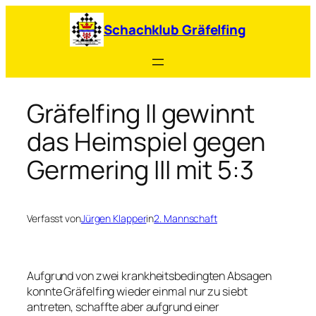
Zum
Inhalt
Schachklub Gräfelfing
springen
Gräfelfing II gewinnt
das Heimspiel gegen
Germering III mit 5:3
Verfasst von
Jürgen Klapper
in
2. Mannschaft
Aufgrund von zwei krankheitsbedingten Absagen
konnte Gräfelfing wieder einmal nur zu siebt
antreten, schaffte aber aufgrund einer