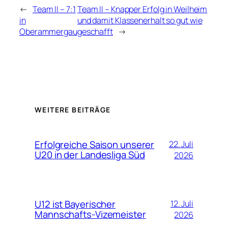
←
Team II – 7:1
Team II – Knapper Erfolg in Weilheim
in
und damit Klassenerhalt so gut wie
Oberammergau
geschafft
→
WEITERE BEITRÄGE
Erfolgreiche Saison unserer
22. Juli
U20 in der Landesliga Süd
2026
U12 ist Bayerischer
12. Juli
Mannschafts-Vizemeister
2026