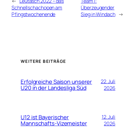
←
Leutasch 2022 – das
Team I:
Schnellschachopen am
Überzeugender
Pfingstwochenende
Sieg in Windach
→
WEITERE BEITRÄGE
Erfolgreiche Saison unserer
22. Juli
U20 in der Landesliga Süd
2026
U12 ist Bayerischer
12. Juli
Mannschafts-Vizemeister
2026