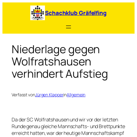
Zum
Inhalt
Schachklub Gräfelfing
springen
Niederlage gegen
Wolfratshausen
verhindert Aufstieg
Verfasst von
Jürgen Klapper
in
Allgemein
Da der SC Wolfratshausen und wir vor der letzten
Runde genau gleiche Mannschafts- und Brettpunkte
erreicht hatten, war der heutige Mannschaftskampf