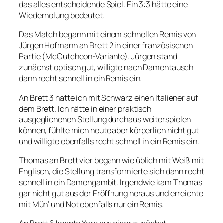
das alles entscheidende Spiel. Ein 3:3 hätte eine
Wiederholung bedeutet.
Das Match begann mit einem schnellen Remis von
Jürgen Hofmann an Brett 2 in einer französischen
Partie (McCutcheon-Variante). Jürgen stand
zunächst optisch gut, willigte nach Damentausch
dann recht schnell in ein Remis ein.
An Brett 3 hatte ich mit Schwarz einen Italiener auf
dem Brett. Ich hätte in einer praktisch
ausgeglichenen Stellung durchaus weiterspielen
können, fühlte mich heute aber körperlich nicht gut
und willigte ebenfalls recht schnell in ein Remis ein.
Thomas an Brett vier begann wie üblich mit Weiß mit
Englisch, die Stellung transformierte sich dann recht
schnell in ein Damengambit. Irgendwie kam Thomas
gar nicht gut aus der Eröffnung heraus und erreichte
mit Müh‘ und Not ebenfalls nur ein Remis.