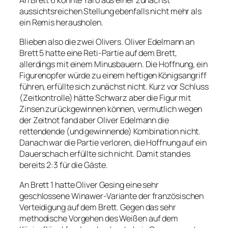
An Brett 6 konnte Yaro aus einer zunächst
aussichtsreichen Stellung ebenfalls nicht mehr als
ein Remis herausholen.
Blieben also die zwei Olivers. Oliver Edelmann an
Brett 5 hatte eine Reti-Partie auf dem Brett,
allerdings mit einem Minusbauern. Die Hoffnung, ein
Figurenopfer würde zu einem heftigen Königsangriff
führen, erfüllte sich zunächst nicht. Kurz vor Schluss
(Zeitkontrolle) hätte Schwarz aber die Figur mit
Zinsen zurückgewinnen können, vermutlich wegen
der Zeitnot fand aber Oliver Edelmann die
rettendende (und gewinnende) Kombination nicht.
Danach war die Partie verloren, die Hoffnung auf ein
Dauerschach erfüllte sich nicht. Damit stand es
bereits 2:3 für die Gäste.
An Brett 1 hatte Oliver Gesing eine sehr
geschlossene Winawer-Variante der französischen
Verteidigung auf dem Brett. Gegen das sehr
methodische Vorgehen des Weißen auf dem