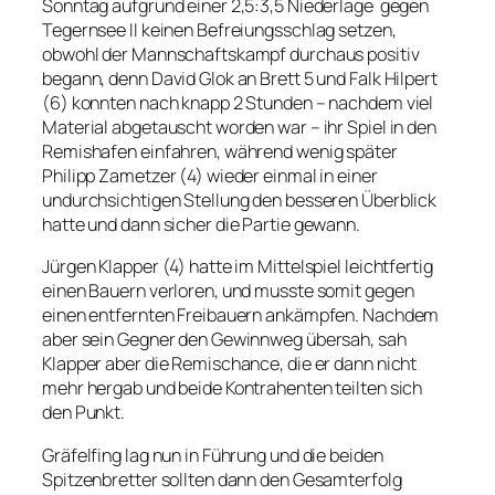
Sonntag aufgrund einer 2,5:3,5 Niederlage gegen
Tegernsee II keinen Befreiungsschlag setzen,
obwohl der Mannschaftskampf durchaus positiv
begann, denn David Glok an Brett 5 und Falk Hilpert
(6) konnten nach knapp 2 Stunden – nachdem viel
Material abgetauscht worden war – ihr Spiel in den
Remishafen einfahren, während wenig später
Philipp Zametzer (4) wieder einmal in einer
undurchsichtigen Stellung den besseren Überblick
hatte und dann sicher die Partie gewann.
Jürgen Klapper (4) hatte im Mittelspiel leichtfertig
einen Bauern verloren, und musste somit gegen
einen entfernten Freibauern ankämpfen. Nachdem
aber sein Gegner den Gewinnweg übersah, sah
Klapper aber die Remischance, die er dann nicht
mehr hergab und beide Kontrahenten teilten sich
den Punkt.
Gräfelfing lag nun in Führung und die beiden
Spitzenbretter sollten dann den Gesamterfolg