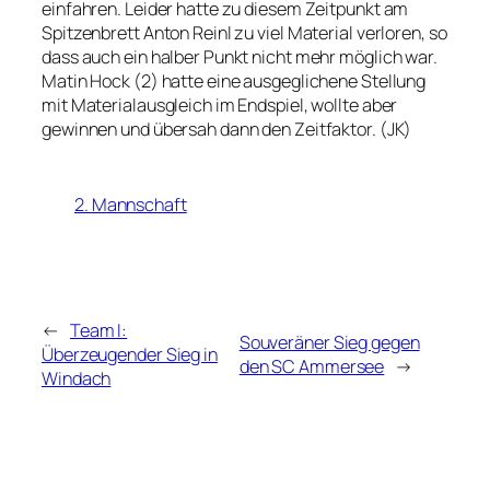
einfahren. Leider hatte zu diesem Zeitpunkt am
Spitzenbrett Anton Reinl zu viel Material verloren, so
dass auch ein halber Punkt nicht mehr möglich war.
Matin Hock (2) hatte eine ausgeglichene Stellung
mit Materialausgleich im Endspiel, wollte aber
gewinnen und übersah dann den Zeitfaktor. (JK)
2. Mannschaft
←
Team I:
Souveräner Sieg gegen
Überzeugender Sieg in
den SC Ammersee
→
Windach