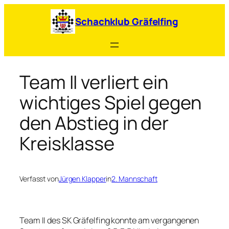
Zum
Inhalt
Schachklub Gräfelfing
springen
Team II verliert ein
wichtiges Spiel gegen
den Abstieg in der
Kreisklasse
Verfasst von
Jürgen Klapper
in
2. Mannschaft
Team II des SK Gräfelfing konnte am vergangenen