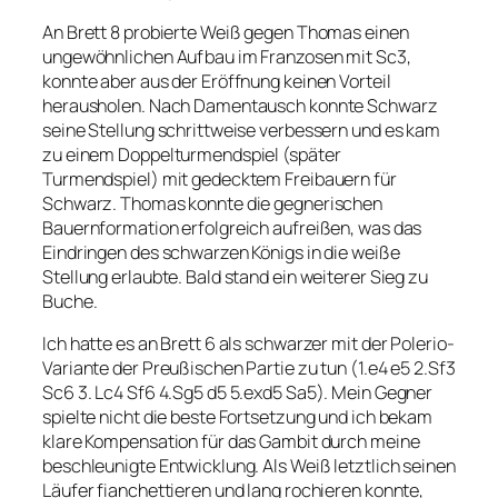
An Brett 8 probierte Weiß gegen Thomas einen
ungewöhnlichen Aufbau im Franzosen mit Sc3,
konnte aber aus der Eröffnung keinen Vorteil
herausholen. Nach Damentausch konnte Schwarz
seine Stellung schrittweise verbessern und es kam
zu einem Doppelturmendspiel (später
Turmendspiel) mit gedecktem Freibauern für
Schwarz. Thomas konnte die gegnerischen
Bauernformation erfolgreich aufreißen, was das
Eindringen des schwarzen Königs in die weiße
Stellung erlaubte. Bald stand ein weiterer Sieg zu
Buche.
Ich hatte es an Brett 6 als schwarzer mit der Polerio-
Variante der Preußischen Partie zu tun (1.e4 e5 2.Sf3
Sc6 3. Lc4 Sf6 4.Sg5 d5 5.exd5 Sa5). Mein Gegner
spielte nicht die beste Fortsetzung und ich bekam
klare Kompensation für das Gambit durch meine
beschleunigte Entwicklung. Als Weiß letztlich seinen
Läufer fianchettieren und lang rochieren konnte,