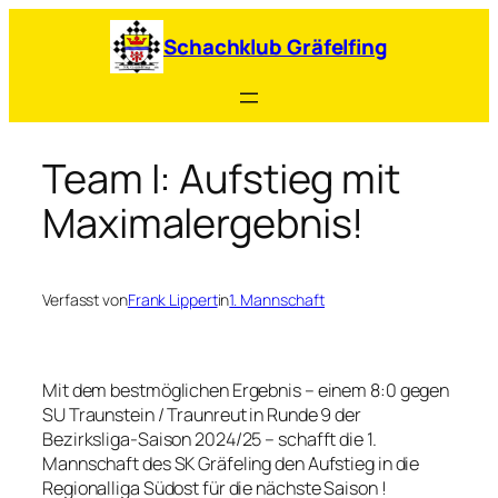
Zum
Inhalt
Schachklub Gräfelfing
springen
Team I: Aufstieg mit
Maximalergebnis!
Verfasst von
Frank Lippert
in
1. Mannschaft
Mit dem bestmöglichen Ergebnis – einem 8:0 gegen
SU Traunstein / Traunreut in Runde 9 der
Bezirksliga-Saison 2024/25 – schafft die 1.
Mannschaft des SK Gräfeling den Aufstieg in die
Regionalliga Südost für die nächste Saison !