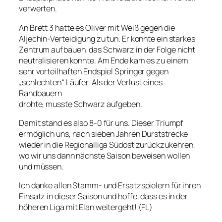
verwerten.
An Brett 3 hatte es Oliver mit Weiß gegen die
Aljechin-Verteidigung zu tun. Er konnte ein starkes
Zentrum aufbauen, das Schwarz in der Folge nicht
neutralisieren konnte. Am Ende kam es zu einem
sehr vorteilhaften Endspiel Springer gegen
„schlechten“ Läufer. Als der Verlust eines
Randbauern
drohte, musste Schwarz aufgeben.
Damit stand es also 8-0 für uns. Dieser Triumpf
ermöglich uns, nach sieben Jahren Durststrecke
wieder in die Regionalliga Südost zurückzukehren,
wo wir uns dann nächste Saison beweisen wollen
und müssen.
Ich danke allen Stamm- und Ersatzspielern für ihren
Einsatz in dieser Saison und hoffe, dass es in der
höheren Liga mit Elan weitergeht! (FL)