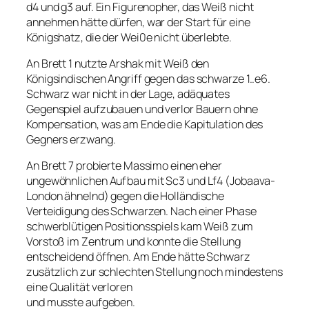
d4 und g3 auf. Ein Figurenopher, das Weiß nicht
annehmen hätte dürfen, war der Start für eine
Königshatz, die der Wei0e nicht überlebte.
An Brett 1 nutzte Arshak mit Weiß den
Königsindischen Angriff gegen das schwarze 1..e6.
Schwarz war nicht in der Lage, adäquates
Gegenspiel aufzubauen und verlor Bauern ohne
Kompensation, was am Ende die Kapitulation des
Gegners erzwang.
An Brett 7 probierte Massimo einen eher
ungewöhnlichen Aufbau mit Sc3 und Lf4 (Jobaava-
London ähnelnd) gegen die Holländische
Verteidigung des Schwarzen. Nach einer Phase
schwerblütigen Positionsspiels kam Weiß zum
Vorstoß im Zentrum und konnte die Stellung
entscheidend öffnen. Am Ende hätte Schwarz
zusätzlich zur schlechten Stellung noch mindestens
eine Qualität verloren
und musste aufgeben.