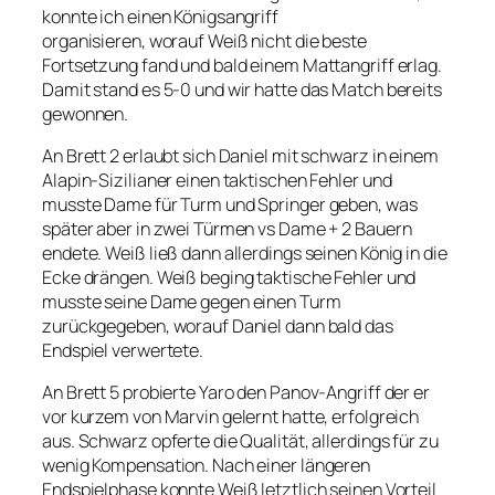
konnte ich einen Königsangriff
organisieren, worauf Weiß nicht die beste
Fortsetzung fand und bald einem Mattangriff erlag.
Damit stand es 5-0 und wir hatte das Match bereits
gewonnen.
An Brett 2 erlaubt sich Daniel mit schwarz in einem
Alapin-Sizilianer einen taktischen Fehler und
musste Dame für Turm und Springer geben, was
später aber in zwei Türmen vs Dame + 2 Bauern
endete. Weiß ließ dann allerdings seinen König in die
Ecke drängen. Weiß beging taktische Fehler und
musste seine Dame gegen einen Turm
zurückgegeben, worauf Daniel dann bald das
Endspiel verwertete.
An Brett 5 probierte Yaro den Panov-Angriff der er
vor kurzem von Marvin gelernt hatte, erfolgreich
aus. Schwarz opferte die Qualität, allerdings für zu
wenig Kompensation. Nach einer längeren
Endspielphase konnte Weiß letztlich seinen Vorteil