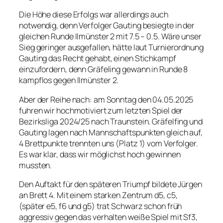
Die Höhe diese Erfolgs war allerdings auch
notwendig, denn Verfolger Gauting besiegte in der
gleichen Runde Ilmünster 2 mit 7.5 – 0.5. Wäre unser
Sieg geringer ausgefallen, hätte laut Turnierordnung
Gauting das Recht gehabt, einen Stichkampf
einzufordern, denn Gräfeling gewann in Runde 8
kampflos
gegen Ilmünster 2.
Aber der Reihe nach: am Sonntag den 04.05.2025
fuhren wir hochmotiviert zum letzten Spiel der
Bezirksliga 2024/25 nach Traunstein. Gräfelfing und
Gauting lagen nach Mannschaftspunkten gleich auf,
4 Brettpunkte trennten uns (Platz 1) vom Verfolger.
Es war klar, dass wir möglichst hoch gewinnen
mussten.
Den Auftakt für den späteren Triumpf bildete Jürgen
an Brett 4. Mit einem starken Zentrum d5, c5,
(später e5, f6 und g5) trat Schwarz schon früh
aggressiv gegen das verhalten weiße Spiel mit Sf3,