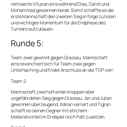
remisierte Vitus an eins während Elias, Darsh und
Mohammad gewannen beide. Somit schaffte es die
erste Mannschaft den zweiten Sieg in folge zu holen
und wichtiges Momentum für die Endphase des
Turniers aufzubauen.
Runde 5:
Team zwei gewinnt gegen Grassau. Mannschaft
eins revanchiert sich für Team zwei gegen
Unterhaching und findet Anschluss an die TOP vier!
Team 2:
Mannschaft zwei holt einen knappen aber
ungefährdeten Sieg gegen Grassau. Jan und Julian
gewinnen überzeugend. Adrian verliert und Tigran
schafft es seinen Gegner mit etlichem
Materialvorteil im Endspiel noch Patt zusetzen.