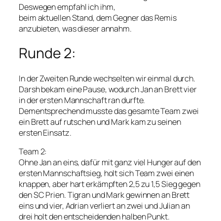
Deswegen empfahl ich ihm,
beim aktuellen Stand, dem Gegner das Remis
anzubieten, was dieser annahm.
Runde 2:
In der Zweiten Runde wechselten wir einmal durch.
Darsh bekam eine Pause, wodurch Jan an Brett vier
in der ersten Mannschaft ran durfte.
Dementsprechend musste das gesamte Team zwei
ein Brett auf rutschen und Mark kam zu seinen
ersten Einsatz.
Team 2:
Ohne Jan an eins, dafür mit ganz viel Hunger auf den
ersten Mannschaftsieg, holt sich Team zwei einen
knappen, aber hart erkämpften 2,5 zu 1,5 Sieg gegen
den SC Prien. Tigran und Mark gewinnen an Brett
eins und vier, Adrian verliert an zwei und Julian an
drei holt den entscheidenden halben Punkt.