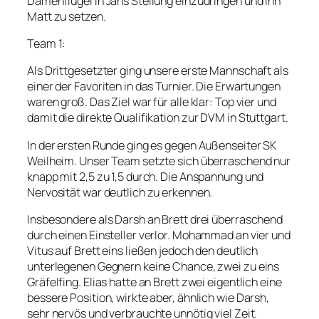
Damenflügel in Jans Stellung einzudringen und ihn
Matt zu setzen.
Team 1:
Als Drittgesetzter ging unsere erste Mannschaft als
einer der Favoriten in das Turnier. Die Erwartungen
waren groß. Das Ziel war für alle klar: Top vier und
damit die direkte Qualifikation zur DVM in Stuttgart.
In der ersten Runde ging es gegen Außenseiter SK
Weilheim. Unser Team setzte sich überraschend nur
knapp mit 2,5 zu 1,5 durch. Die Anspannung und
Nervosität war deutlich zu erkennen.
Insbesondere als Darsh an Brett drei überraschend
durch einen Einsteller verlor. Mohammad an vier und
Vitus auf Brett eins ließen jedoch den deutlich
unterlegenen Gegnern keine Chance, zwei zu eins
Gräfelfing. Elias hatte an Brett zwei eigentlich eine
bessere Position, wirkte aber, ähnlich wie Darsh,
sehr nervös und verbrauchte unnötig viel Zeit.