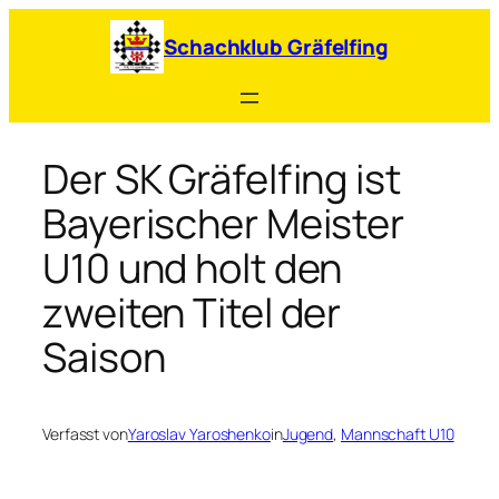
Zum
Inhalt
Schachklub Gräfelfing
springen
Der SK Gräfelfing ist
Bayerischer Meister
U10 und holt den
zweiten Titel der
Saison
Verfasst von
Yaroslav Yaroshenko
in
Jugend
, 
Mannschaft U10