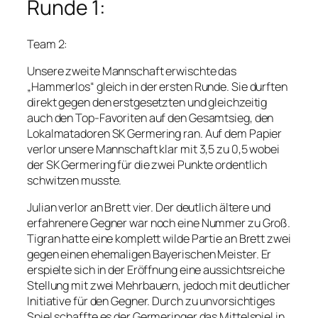
Runde 1:
Team 2:
Unsere zweite Mannschaft erwischte das
„Hammerlos“ gleich in der ersten Runde. Sie durften
direkt gegen den erstgesetzten und gleichzeitig
auch den Top-Favoriten auf den Gesamtsieg, den
Lokalmatadoren SK Germering ran. Auf dem Papier
verlor unsere Mannschaft klar mit 3,5 zu 0,5 wobei
der SK Germering für die zwei Punkte ordentlich
schwitzen musste.
Julian verlor an Brett vier. Der deutlich ältere und
erfahrenere Gegner war noch eine Nummer zu Groß.
Tigran hatte eine komplett wilde Partie an Brett zwei
gegen einen ehemaligen Bayerischen Meister. Er
erspielte sich in der Eröffnung eine aussichtsreiche
Stellung mit zwei Mehrbauern, jedoch mit deutlicher
Initiative für den Gegner. Durch zu unvorsichtiges
Spiel schaffte es der Germeringer das Mittelspiel in