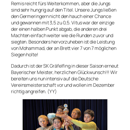
Remis reicht fürs Weiterkommen, aber die Jungs
sind sehr hungrig auf den Titel. Unsere Jungs ließen
den Germeringern nicht den hauch einer Chance
und gewannen mit 3,5 zu 0,5. Vitus war der einzige
der einen halben Punkt abgab, die anderen drei
Machten einfach weiter wie die Runden zuvor und
siegten. Besonders hervorzuheben ist die Leistung
von Mohammad, der an Brett vier 7 von 7 möglichen
Siegen holte!
Dadurch ist der SK Gräfelfing in dieser Saison erneut
Bayerischer Meister, herzlichen Glückwunsch!!! Wir
bereiten uns nun intensiv auf die Deutsche
Vereinsmeisterschaft vor und wollen im Dezember
richtig angreifen. (YY)