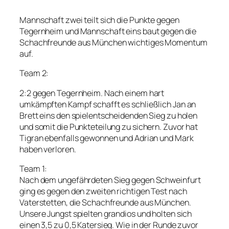
Mannschaft zwei teilt sich die Punkte gegen
Tegernheim und Mannschaft eins baut gegen die
Schachfreunde aus München wichtiges Momentum
auf.
Team 2:
2:2 gegen Tegernheim. Nach einem hart
umkämpften Kampf schafft es schließlich Jan an
Brett eins den spielentscheidenden Sieg zu holen
und somit die Punkteteilung zu sichern. Zuvor hat
Tigran ebenfalls gewonnen und Adrian und Mark
haben verloren.
Team 1:
Nach dem ungefährdeten Sieg gegen Schweinfurt
ging es gegen den zweiten richtigen Test nach
Vaterstetten, die Schachfreunde aus München.
Unsere Jungst spielten grandios und holten sich
einen 3,5 zu 0,5 Katersieg. Wie in der Runde zuvor