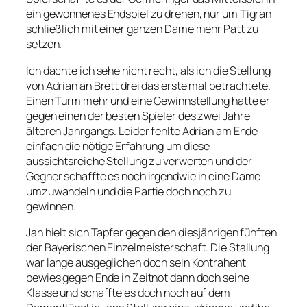
ein gewonnenes Endspiel zu drehen, nur um Tigran
schließlich mit einer ganzen Dame mehr Patt zu
setzen.
Ich dachte ich sehe nicht recht, als ich die Stellung
von Adrian an Brett drei das erste mal betrachtete.
Einen Turm mehr und eine Gewinnstellung hatte er
gegen einen der besten Spieler des zwei Jahre
älteren Jahrgangs. Leider fehlte Adrian am Ende
einfach die nötige Erfahrung um diese
aussichtsreiche Stellung zu verwerten und der
Gegner schaffte es noch irgendwie in eine Dame
umzuwandeln und die Partie doch noch zu
gewinnen.
Jan hielt sich Tapfer gegen den diesjährigen fünften
der Bayerischen Einzelmeisterschaft. Die Stallung
war lange ausgeglichen doch sein Kontrahent
bewies gegen Ende in Zeitnot dann doch seine
Klasse und schaffte es doch noch auf dem