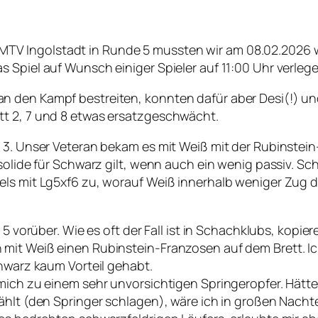
TV Ingolstadt in Runde 5 mussten wir am 08.02.2026
 Spiel auf Wunsch einiger Spieler auf 11:00 Uhr verlege
n den Kampf bestreiten, konnten dafür aber Desi(!) un
tt 2, 7 und 8 etwas ersatzgeschwächt.
 3. Unser Veteran bekam es mit Weiß mit der Rubinstein
solide für Schwarz gilt, wenn auch ein wenig passiv. Sc
els mit Lg5xf6 zu, worauf Weiß innerhalb weniger Zug 
5 vorüber. Wie es oft der Fall ist in Schachklubs, kopier
 mit Weiß einen Rubinstein-Franzosen auf dem Brett. I
chwarz kaum Vorteil gehabt.
mich zu einem sehr unvorsichtigen Springeropfer. Hätte
wählt (den Springer schlagen), wäre ich in großen Nach