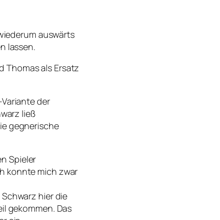
 wiederum auswärts
n lassen.
d Thomas als Ersatz
-Variante der
hwarz ließ
die gegnerische
en Spieler
ch konnte mich zwar
 Schwarz hier die
teil gekommen. Das