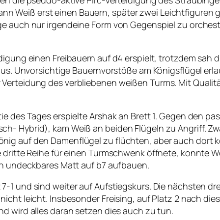
n Weiß erst einen Bauern, später zwei Leichtfiguren
ge auch nur irgendeine Form von Gegenspiel zu orches
igung einen Freibauern auf d4 erspielt, trotzdem sah di
h aus. Unvorsichtige Bauernvorstöße am Königsflügel er
 Verteidung des verbliebenen weißen Turms. Mit Qualit
tie des Tages erspielte Arshak an Brett 1. Gegen den p
h- Hybrid), kam Weiß an beiden Flügeln zu Angriff. Zw
nig auf den Damenflügel zu flüchten, aber auch dort 
e dritte Reihe für einen Turmschwenk öffnete, konnte W
ein undeckbares Matt auf b7 aufbauen.
-1 und sind weiter auf Aufstiegskurs. Die nächsten dre
icht leicht. Insbesonder Freising, auf Platz 2 nach die
d wird alles daran setzen dies auch zu tun.