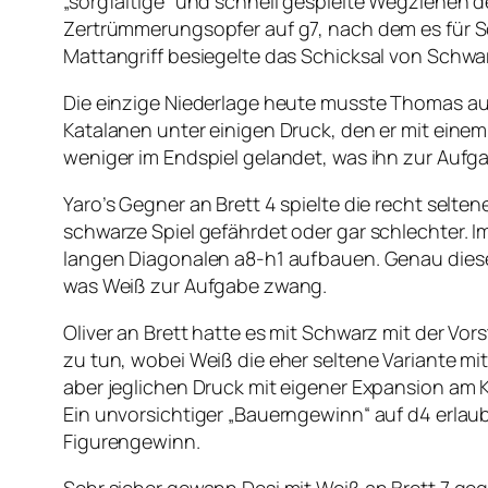
„sorgfältige“ und schnell gespielte Wegziehen d
Zertrümmerungsopfer auf g7, nach dem es für Sc
Mattangriff besiegelte das Schicksal von Schwa
Die einzige Niederlage heute musste Thomas au
Katalanen unter einigen Druck, den er mit einem 
weniger im Endspiel gelandet, was ihn zur Aufg
Yaro’s Gegner an Brett 4 spielte die recht selten
schwarze Spiel gefährdet oder gar schlechter. I
langen Diagonalen a8-h1 aufbauen. Genau dies
was Weiß zur Aufgabe zwang.
Oliver an Brett hatte es mit Schwarz mit der Vor
zu tun, wobei Weiß die eher seltene Variante mi
aber jeglichen Druck mit eigener Expansion am 
Ein unvorsichtiger „Bauerngewinn“ auf d4 erlau
Figurengewinn.
Sehr sicher gewann Desi mit Weiß an Brett 7 ge