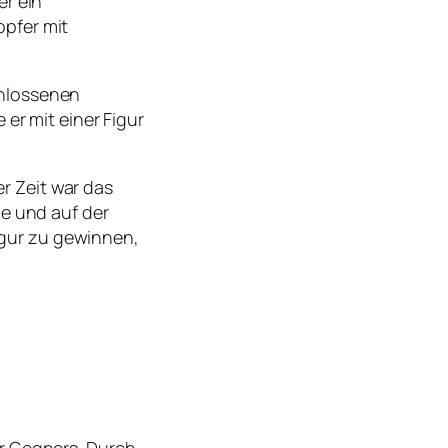
er ein
opfer mit
chlossenen
er mit einer Figur
er Zeit war das
ie und auf der
gur zu gewinnen,
er Gegners. Durch