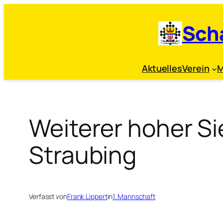
Zum
Inhalt
Sch
springen
Aktuelles
Verein
M
Weiterer hoher S
Straubing
Verfasst von
Frank Lippert
in
1. Mannschaft