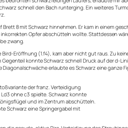
es bedrohten schwarzfeldrigen Läufers, erlaubte mir ab
hwarz schnell den Bach runterging. Ein weiteres Turm
rz.
f Brett 8 mit Schwarz hinnehmen. Er kam in einem ges
inkorrekten Opfer abschütteln wollte. Stattdessen wäre 
abe zwang.
e Bird-Eröffnung (1.f4), kam aber nicht gut raus. Zu kein
m Gegenteil konnte Schwarz schnell Druck auf der d-Lin
e Diagonalschwäche erlaubte es Schwarz eine ganze Fi
stoßvariante der franz. Verteidigung
t Ld3 ohne c3 spielte. Schwarz konnte
Königsflügel und im Zentrum abschütteln.
bte Schwarz eine Springergabel mit
gen die pseudo-aktive Pirc-Verteidigung des Straubing