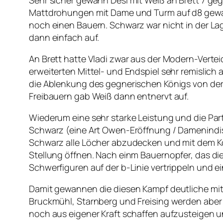
Mattdrohungen mit Dame und Turm auf d8 gewan
noch einen Bauern. Schwarz war nicht in der La
dann einfach auf.
An Brett hatte Vladi zwar aus der Modern-Verteid
erweiterten Mittel- und Endspiel sehr remislic
die Ablenkung des gegnerischen Königs von der
Freibauern gab Weiß dann entnervt auf.
Wiederum eine sehr starke Leistung und die Par
Schwarz (eine Art Owen-Eröffnung / Damenindisc
Schwarz alle Löcher abzudecken und mit dem Kö
Stellung öffnen. Nach einm Bauernopfer, das di
Schwerfiguren auf der b-Linie vertrippeln und 
Damit gewannen die diesen Kampf deutliche mit 7
Bruckmühl, Starnberg und Freising werden aber n
noch aus eigener Kraft schaffen aufzusteigen un