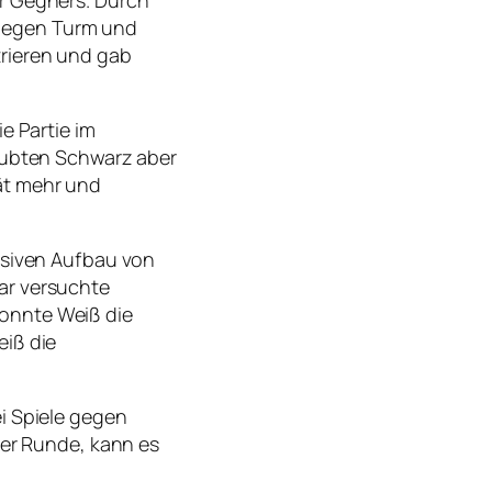
 gegen Turm und
trieren und gab
e Partie im
laubten Schwarz aber
ät mehr und
assiven Aufbau von
ar versuchte
konnte Weiß die
eiß die
i Spiele gegen
ser Runde, kann es