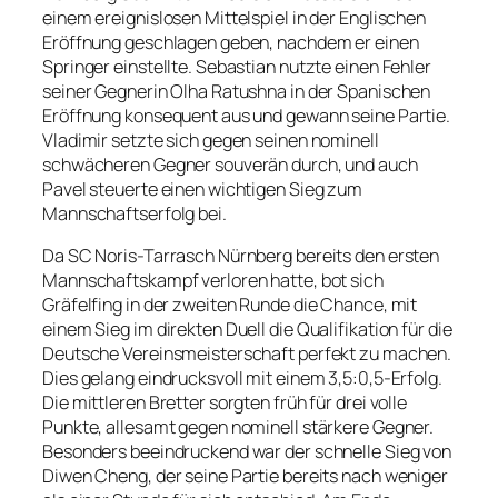
einem ereignislosen Mittelspiel in der Englischen
Eröffnung geschlagen geben, nachdem er einen
Springer einstellte. Sebastian nutzte einen Fehler
seiner Gegnerin Olha Ratushna in der Spanischen
Eröffnung konsequent aus und gewann seine Partie.
Vladimir setzte sich gegen seinen nominell
schwächeren Gegner souverän durch, und auch
Pavel steuerte einen wichtigen Sieg zum
Mannschaftserfolg bei.
Da SC Noris-Tarrasch Nürnberg bereits den ersten
Mannschaftskampf verloren hatte, bot sich
Gräfelfing in der zweiten Runde die Chance, mit
einem Sieg im direkten Duell die Qualifikation für die
Deutsche Vereinsmeisterschaft perfekt zu machen.
Dies gelang eindrucksvoll mit einem 3,5:0,5-Erfolg.
Die mittleren Bretter sorgten früh für drei volle
Punkte, allesamt gegen nominell stärkere Gegner.
Besonders beeindruckend war der schnelle Sieg von
Diwen Cheng, der seine Partie bereits nach weniger