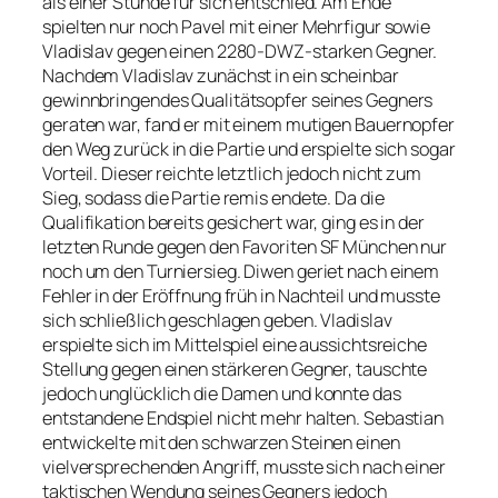
als einer Stunde für sich entschied. Am Ende
spielten nur noch Pavel mit einer Mehrfigur sowie
Vladislav gegen einen 2280-DWZ-starken Gegner.
Nachdem Vladislav zunächst in ein scheinbar
gewinnbringendes Qualitätsopfer seines Gegners
geraten war, fand er mit einem mutigen Bauernopfer
den Weg zurück in die Partie und erspielte sich sogar
Vorteil. Dieser reichte letztlich jedoch nicht zum
Sieg, sodass die Partie remis endete. Da die
Qualifikation bereits gesichert war, ging es in der
letzten Runde gegen den Favoriten SF München nur
noch um den Turniersieg. Diwen geriet nach einem
Fehler in der Eröffnung früh in Nachteil und musste
sich schließlich geschlagen geben. Vladislav
erspielte sich im Mittelspiel eine aussichtsreiche
Stellung gegen einen stärkeren Gegner, tauschte
jedoch unglücklich die Damen und konnte das
entstandene Endspiel nicht mehr halten. Sebastian
entwickelte mit den schwarzen Steinen einen
vielversprechenden Angriff, musste sich nach einer
taktischen Wendung seines Gegners jedoch