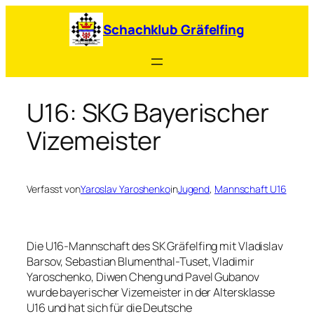
Zum
Inhalt
Schachklub Gräfelfing
springen
U16: SKG Bayerischer
Vizemeister
Verfasst von
Yaroslav Yaroshenko
in
Jugend
, 
Mannschaft U16
Die U16-Mannschaft des SK Gräfelfing mit Vladislav
Barsov, Sebastian Blumenthal-Tuset, Vladimir
Yaroschenko, Diwen Cheng und Pavel Gubanov
wurde bayerischer Vizemeister in der Altersklasse
U16 und hat sich für die Deutsche