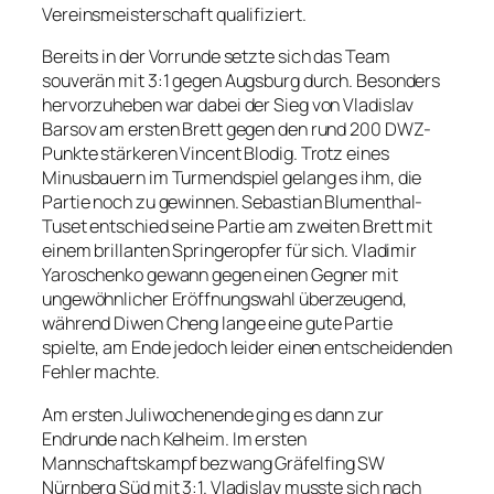
Vereinsmeisterschaft qualifiziert.
Bereits in der Vorrunde setzte sich das Team
souverän mit 3:1 gegen Augsburg durch. Besonders
hervorzuheben war dabei der Sieg von Vladislav
Barsov am ersten Brett gegen den rund 200 DWZ-
Punkte stärkeren Vincent Blodig. Trotz eines
Minusbauern im Turmendspiel gelang es ihm, die
Partie noch zu gewinnen. Sebastian Blumenthal-
Tuset entschied seine Partie am zweiten Brett mit
einem brillanten Springeropfer für sich. Vladimir
Yaroschenko gewann gegen einen Gegner mit
ungewöhnlicher Eröffnungswahl überzeugend,
während Diwen Cheng lange eine gute Partie
spielte, am Ende jedoch leider einen entscheidenden
Fehler machte.
Am ersten Juliwochenende ging es dann zur
Endrunde nach Kelheim. Im ersten
Mannschaftskampf bezwang Gräfelfing SW
Nürnberg Süd mit 3:1. Vladislav musste sich nach