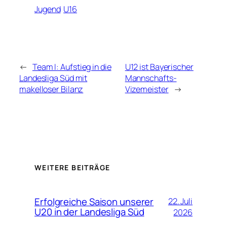
Jugend
U16
←
Team I: Aufstieg in die
U12 ist Bayerischer
Landesliga Süd mit
Mannschafts-
makelloser Bilanz
Vizemeister
→
WEITERE BEITRÄGE
Erfolgreiche Saison unserer
22. Juli
U20 in der Landesliga Süd
2026