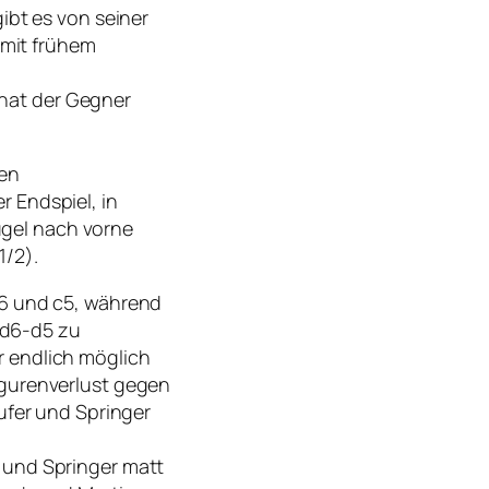
ibt es von seiner
 mit frühem
l hat der Gegner
gen
 Endspiel, in
gel nach vorne
1/2).
c6 und c5, während
ß d6-d5 zu
r endlich möglich
igurenverlust gegen
ufer und Springer
 und Springer matt