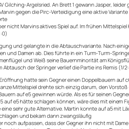
Gilching-Argelsried. An Brett 1 gewann Jasper, leider g
Marvin gegen die Pirc-Verteidigung eine aktive Variante
erte
er nicht Marvins aktives Spiel auf. Im frühen Mittelspie
1:0)
digung und gelangte in die Abtauschvariante. Nach eini
en und Damen ab. Dies führte in ein Turm-Turm-Springer
enflügel und Weiß seine Bauernminorität am Königsflü
ausch der Springer verlief die Partie ins Remis (1/2:
r Eröffnung hatte sein Gegner einen Doppelbauern auf 
 ganze Mittelspiel drehte sich einzig darum, den Vorsto
Bauern auf e5 gewinnen würde. Als es für seinen Gegne
5 auf e5 hätte schlagen können, wäre dies mit einem F
eine sehr gute Alternative. Martin konnte auf a5 mit Lä
schlagen und bekam dann zwangsläufig
er noch aufpassen, dass der Gegner ihn nicht mit Dame