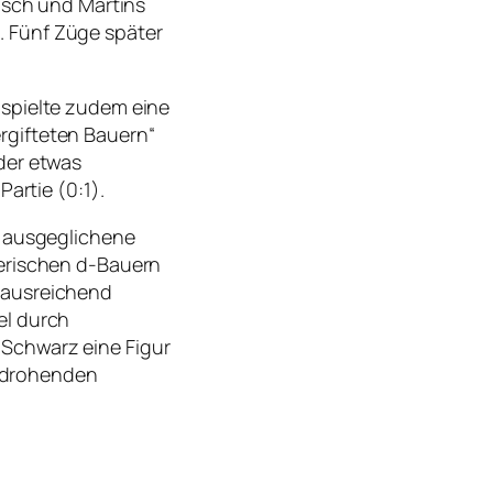
ausch und Martins
. Fünf Züge später
 spielte zudem eine
ergifteten Bauern“
der etwas
artie (0:1).
e ausgeglichene
nerischen d-Bauern
 ausreichend
el durch
 Schwarz eine Figur
 drohenden