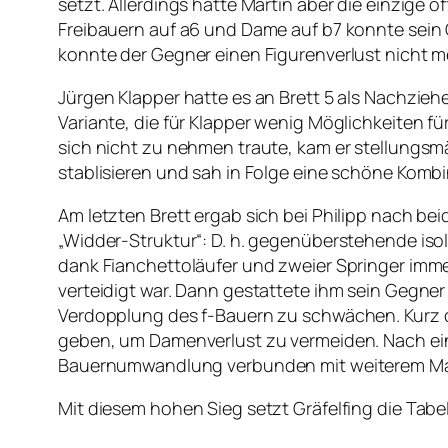
setzt. Allerdings hatte Martin aber die einzige
Freibauern auf a6 und Dame auf b7 konnte sein
konnte der Gegner einen Figurenverlust nicht m
Jürgen Klapper hatte es an Brett 5 als Nachzie
Variante, die für Klapper wenig Möglichkeiten für
sich nicht zu nehmen traute, kam er stellungsm
stablisieren und sah in Folge eine schöne Kombin
Am letzten Brett ergab sich bei Philipp nach b
„Widder-Struktur“: D. h. gegenüberstehende iso
dank Fianchettoläufer und zweier Springer imm
verteidigt war. Dann gestattete ihm sein Gegne
Verdopplung des f-Bauern zu schwächen. Kurz d
geben, um Damenverlust zu vermeiden. Nach e
Bauernumwandlung verbunden mit weiterem Mater
Mit diesem hohen Sieg setzt Gräfelfing die Tabe