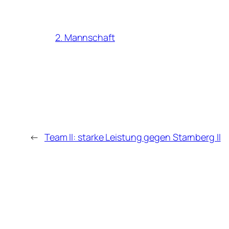
2. Mannschaft
←
Team II: starke Leistung gegen Starnberg II