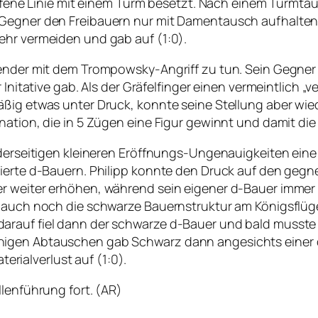
 offene Linie mit einem Turm besetzt. Nach einem Turmt
 Gegner den Freibauern nur mit Damentausch aufhalten
ehr vermeiden und gab auf (1:0).
hender mit dem Trompowsky-Angriff zu tun. Sein Gegner
 Initative gab. Als der Gräfelfinger einen vermeintlich „v
äßig etwas unter Druck, konnte seine Stellung aber wie
ation, die in 5 Zügen eine Figur gewinnt und damit die P
eiderseitigen kleineren Eröffnungs-Ungenauigkeiten ein
lierte d-Bauern. Philipp konnte den Druck auf den geg
er weiter erhöhen, während sein eigener d-Bauer immer
r auch noch die schwarze Bauernstruktur am Königsflüg
arauf fiel dann der schwarze d-Bauer und bald musste
inigen Abtauschen gab Schwarz dann angesichts einer
ialverlust auf (1:0).
llenführung fort. (AR)