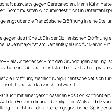
chaft auswärts gegen Geretsried an. Marin Kühn hatte s
len. Somit mussten wir zumindest nicht in Unterzahl spi
 gelangt über die Französische Eröffnung in eine Stellu
e gegen das frühe Lb5 in der Sizilianischen Eröffnung 
eine Bauernmajorität am Damenflügel und für Marvin – m
sov – als Anziehender – mit den Grundzügen der Englis
auschen sich ab und es entstand ein taktisch geprägtes 
ef die Eröffnung ziemlich ruhig. Er entscheidet sich für 
esetzt und sich klassisch entwickelt.
war auch mit einer geschlossenen Position konfrontiert
: Auf den Feldern d4 und e5 Philipp mit Weiß und d5 vo
llung zu richten – darunter ein gegnerischer Springer a