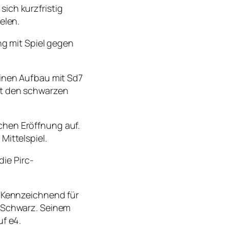
ich kurzfristig
elen.
ng mit Spiel gegen
einen Aufbau mit Sd7
it den schwarzen
chen Eröffnung auf.
Mittelspiel.
die Pirc-
. Kennzeichnend für
n Schwarz. Seinem
uf e4.