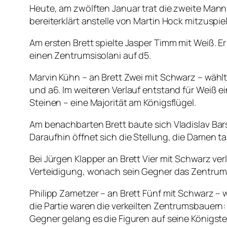
Heute, am zwölften Januar trat die zweite Manns
bereiterklärt anstelle von Martin Hock mitzuspie
Am ersten Brett spielte Jasper Timm mit Weiß. Er
einen Zentrumsisolani auf d5.
Marvin Kühn – an Brett Zwei mit Schwarz – wählt
und a6. Im weiteren Verlauf entstand für Weiß 
Steinen – eine Majorität am Königsflügel.
Am benachbarten Brett baute sich Vladislav Bar
Daraufhin öffnet sich die Stellung, die Damen t
Bei Jürgen Klapper an Brett Vier mit Schwarz verli
Verteidigung, wonach sein Gegner das Zentrum b
Philipp Zametzer – an Brett Fünf mit Schwarz – 
die Partie waren die verkeilten Zentrumsbauern
Gegner gelang es die Figuren auf seine Königste