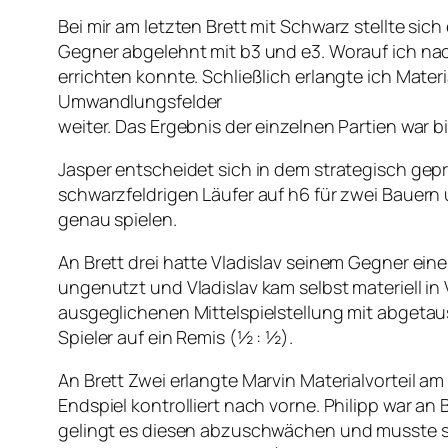
Bei mir am letzten Brett mit Schwarz stellte si
Gegner abgelehnt mit b3 und e3. Worauf ich na
errichten konnte. Schließlich erlangte ich Mat
Umwandlungsfelder
weiter. Das Ergebnis der einzelnen Partien war 
Jasper entscheidet sich in dem strategisch gep
schwarzfeldrigen Läufer auf h6 für zwei Bauern 
genau spielen.
An Brett drei hatte Vladislav seinem Gegner eine
ungenutzt und Vladislav kam selbst materiell in Vo
ausgeglichenen Mittelspielstellung mit abgeta
Spieler auf ein Remis (½ : ½).
An Brett Zwei erlangte Marvin Materialvorteil a
Endspiel kontrolliert nach vorne. Philipp war an
gelingt es diesen abzuschwächen und musste sich