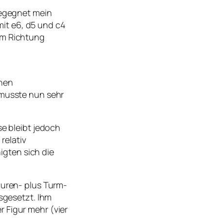
begegnet mein
it e6, d5 und c4
um Richtung
inen
 musste nun sehr
se bleibt jedoch
relativ
gten sich die
guren- plus Turm-
usgesetzt. Ihm
 Figur mehr (vier