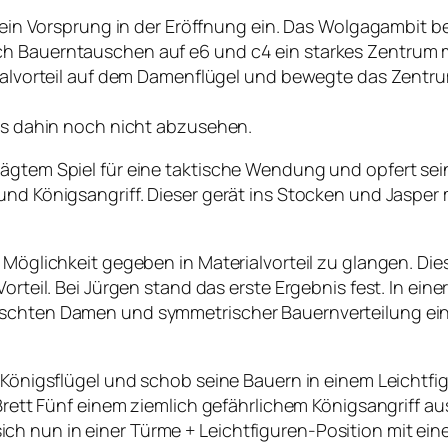
ch ein Vorsprung in der Eröffnung ein. Das Wolgagambit 
ch Bauerntauschen auf e6 und c4 ein starkes Zentrum m
erialvorteil auf dem Damenflügel und bewegte das Zentr
bis dahin noch nicht abzusehen.
rägtem Spiel für eine taktische Wendung und opfert se
und Königsangriff. Dieser gerät ins Stocken und Jasper
 Möglichkeit gegeben in Materialvorteil zu glangen. Die
rteil. Bei Jürgen stand das erste Ergebnis fest. In einer 
uschten Damen und symmetrischer Bauernverteilung eini
m Königsflügel und schob seine Bauern in einem Leichtfi
 Brett Fünf einem ziemlich gefährlichem Königsangriff a
 nun in einer Türme + Leichtfiguren-Position mit einer