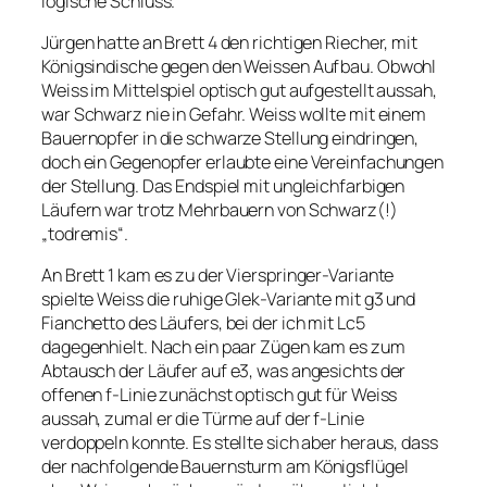
logische Schluss.
Jürgen hatte an Brett 4 den richtigen Riecher, mit
Königsindische gegen den Weissen Aufbau. Obwohl
Weiss im Mittelspiel optisch gut aufgestellt aussah,
war Schwarz nie in Gefahr. Weiss wollte mit einem
Bauernopfer in die schwarze Stellung eindringen,
doch ein Gegenopfer erlaubte eine Vereinfachungen
der Stellung. Das Endspiel mit ungleichfarbigen
Läufern war trotz Mehrbauern von Schwarz(!)
„todremis“.
An Brett 1 kam es zu der Vierspringer-Variante
spielte Weiss die ruhige Glek-Variante mit g3 und
Fianchetto des Läufers, bei der ich mit Lc5
dagegenhielt. Nach ein paar Zügen kam es zum
Abtausch der Läufer auf e3, was angesichts der
offenen f-Linie zunächst optisch gut für Weiss
aussah, zumal er die Türme auf der f-Linie
verdoppeln konnte. Es stellte sich aber heraus, dass
der nachfolgende Bauernsturm am Königsflügel