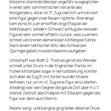
Massimo stand als Weisser ungefähr ausgeglichen
in einer sehr symmetrischen Variante des
Königsinders, als er im 17. Zug ziemlich unmotiviert
eine Figur gegen zwei Bauern opferte. Allerdings
kam es nicht zum erhofften Angriffsspiel der
Mehrbauern, sondern Schwarz schlug die weissen
Figuren sehr schnell effektiv zurück, was zu einem
schnell verlorenen damenlosen Mittelspiel führte.
Nach einem taktischen Blitz des Schwarzen
(Springergabel) musste Massimo aufgeben.
Umkämpft war Brett 2: Thomas geriet als Weisser
schnell unter Druck in der Englischen Partie, im
frühen Mittelspiel sogar in Verluststellung, konnte
sich aber ab Zug 31 mit Vorteil aus der Misere
befreien, nur um im 41. Zug eine Figur einzustellen.
Alledings war sein Gegner die ganze Zeit über in z.T.
starker Zeitnot, das Endspiel mit 3 Bauern gegen die
Figur war dann auch Remis.
Relativ sang- und klanglos ging leider diesmal Oliver