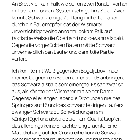
An Brett vier kam Falk wie schon zwei Runden vorher
mit seinem London-System sehr gut ins Spiel. Zwar
konnte Schwarz einige Zeit lang mithalten, aber
durch ein Bauernopfer, das der Wismarer
unvorsichtigerweise annahm, bekam Falk auf
taktische Weise die Oberhand und gewann alsbald.
Gegen die vorgerückten Bauern hätte Schwarz
unvermeidlich den Läufer und damit die Partie
verloren.
Ich konnte mit Weiß gegen den Bogoljubov-Inder
meines Gegners ein Bauernopfer auf d5 anbringen,
das Schwarz alsbald sehr einengte. Es sah zwar so
aus, als könnte der Wismarer mit seiner Dame
Gegenspiel erlangen, aber die Drohungen meines
Springers auf f5 und des schwarzfeldrigen Läufers
zwangen Schwarz zu Schwächungen am
Königsflügel und alsbald zu einem Qualitätsopfer,
das allerdings keine Erleichterung brachte. Eine
Mattdrohung auf der Grundreihe konnte Schwarz
nicht mehr adäquat überdecken und musste nach