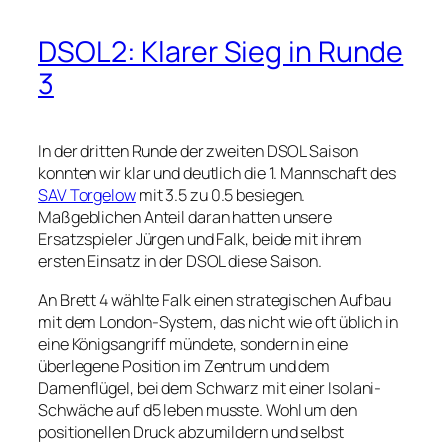
DSOL2: Klarer Sieg in Runde
3
In der dritten Runde der zweiten DSOL Saison
konnten wir klar und deutlich die 1. Mannschaft des
SAV Torgelow
mit 3.5 zu 0.5 besiegen.
Maßgeblichen Anteil daran hatten unsere
Ersatzspieler Jürgen und Falk, beide mit ihrem
ersten Einsatz in der DSOL diese Saison.
An Brett 4 wählte Falk einen strategischen Aufbau
mit dem London-System, das nicht wie oft üblich in
eine Königsangriff mündete, sondern in eine
überlegene Position im Zentrum und dem
Damenflügel, bei dem Schwarz mit einer Isolani-
Schwäche auf d5 leben musste. Wohl um den
positionellen Druck abzumildern und selbst