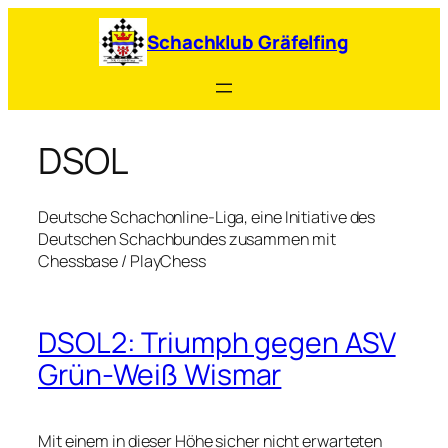
Zum
Inhalt
Schachklub Gräfelfing
springen
DSOL
Deutsche Schachonline-Liga, eine Initiative des
Deutschen Schachbundes zusammen mit
Chessbase / PlayChess
DSOL2: Triumph gegen ASV
Grün-Weiß Wismar
Mit einem in dieser Höhe sicher nicht erwarteten