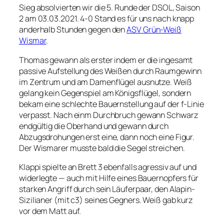
Sieg absolvierten wir die 5. Runde der DSOL, Saison
2 am 03.03.2021. 4-0 Stand es für uns nach knapp
anderhalb Stunden gegen den
ASV Grün-Weiß
Wismar
.
Thomas gewann als erster indem er die ingesamt
passive Aufstellung des Weißen durch Raumgewinn
im Zentrum und am Damenflügel ausnutze. Weiß
gelang kein Gegenspiel am Königsflügel, sondern
bekam eine schlechte Bauernstellung auf der f-Linie
verpasst. Nach einm Durchbruch gewann Schwarz
endgültig die Oberhand und gewann durch
Abzugsdrohungen erst eine, dann noch eine Figur.
Der Wismarer musste bald die Segel streichen.
Klappi spielte an Brett 3 ebenfalls agressiv auf und
widerlegte — auch mit Hilfe eines Bauernopfers für
starken Angriff durch sein Läuferpaar, den Alapin-
Sizilianer (mit c3) seines Gegners. Weiß gab kurz
vor dem Matt auf.