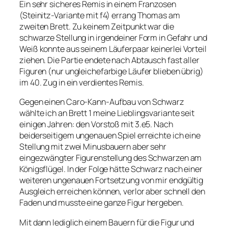
Ein sehr sicheres Remis in einem Franzosen
(Steinitz-Variante mit f4) errang Thomas am
zweiten Brett. Zu keinem Zeitpunkt war die
schwarze Stellung in irgendeiner Form in Gefahr und
Weiß konnte aus seinem Läuferpaar keinerlei Vorteil
ziehen. Die Partie endete nach Abtausch fast aller
Figuren (nur ungleichefarbige Läufer blieben übrig)
im 40. Zug in ein verdientes Remis.
Gegen einen Caro-Kann-Aufbau von Schwarz
wählte ich an Brett 1 meine Lieblingsvariante seit
einigen Jahren: den Vorstoß mit 3.e5. Nach
beiderseitigem ungenauen Spiel erreichte ich eine
Stellung mit zwei Minusbauern aber sehr
eingezwängter Figurenstellung des Schwarzen am
Königsflügel. In der Folge hätte Schwarz nach einer
weiteren ungenauen Fortsetzung von mir endgültig
Ausgleich erreichen können, verlor aber schnell den
Faden und musste eine ganze Figur hergeben.
Mit dann lediglich einem Bauern für die Figur und