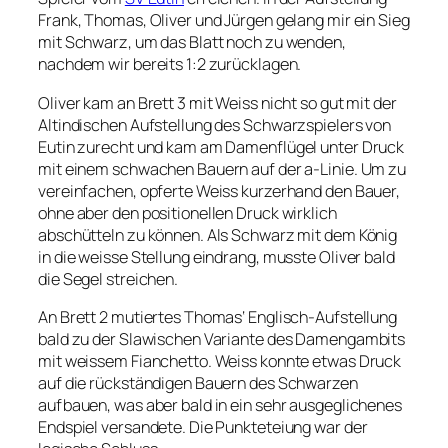
Frank, Thomas, Oliver und Jürgen gelang mir ein Sieg
mit Schwarz, um das Blatt noch zu wenden,
nachdem wir bereits 1:2 zurücklagen.
Oliver kam an Brett 3 mit Weiss nicht so gut mit der
Altindischen Aufstellung des Schwarzspielers von
Eutin zurecht und kam am Damenflügel unter Druck
mit einem schwachen Bauern auf der a-Linie. Um zu
vereinfachen, opferte Weiss kurzerhand den Bauer,
ohne aber den positionellen Druck wirklich
abschütteln zu können. Als Schwarz mit dem König
in die weisse Stellung eindrang, musste Oliver bald
die Segel streichen.
An Brett 2 mutiertes Thomas‘ Englisch-Aufstellung
bald zu der Slawischen Variante des Damengambits
mit weissem Fianchetto. Weiss konnte etwas Druck
auf die rückständigen Bauern des Schwarzen
aufbauen, was aber bald in ein sehr ausgeglichenes
Endspiel versandete. Die Punkteteiung war der