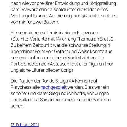
nach wie vor prekärer Entwicklung und Königstellung
kam Schwarz dann alsbald unter die Räder eines
Mattangriffs unter Aufbietung eines Qualitätsopfers
von mir für zwei Bauern.
Ein sehr sicheres Remis in einem Franzosen
(Steinitz-Variante mit f4) errang Thomas an Brett 2.
Zu keinem Zeitpunkt war die schwarze Stellung in
irgendeiner Form von Gefahr und Weiss konnte aus
seinem Läuferpaar keinerlei Vorteil ziehen. Die
Partie endete nach Abtausch fast aller Figuren (nur
ungleiche Läufer blieben übrig).
Die Partien der Runde 3, Liga 4A können auf
Playchess alle
nachgespielt
werden. Dies war ein
schöner und klarer Sieg und ich hoffe, von Jürgen
und Falk diese Saison noch mehr schöne Partie zu
sehen!
13. Februar 2021