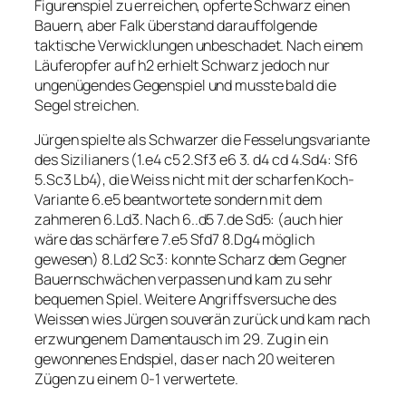
Figurenspiel zu erreichen, opferte Schwarz einen
Bauern, aber Falk überstand darauffolgende
taktische Verwicklungen unbeschadet. Nach einem
Läuferopfer auf h2 erhielt Schwarz jedoch nur
ungenügendes Gegenspiel und musste bald die
Segel streichen.
Jürgen spielte als Schwarzer die Fesselungsvariante
des Sizilianers (1.e4 c5 2.Sf3 e6 3. d4 cd 4.Sd4: Sf6
5.Sc3 Lb4), die Weiss nicht mit der scharfen Koch-
Variante 6.e5 beantwortete sondern mit dem
zahmeren 6.Ld3. Nach 6..d5 7.de Sd5: (auch hier
wäre das schärfere 7.e5 Sfd7 8.Dg4 möglich
gewesen) 8.Ld2 Sc3: konnte Scharz dem Gegner
Bauernschwächen verpassen und kam zu sehr
bequemen Spiel. Weitere Angriffsversuche des
Weissen wies Jürgen souverän zurück und kam nach
erzwungenem Damentausch im 29. Zug in ein
gewonnenes Endspiel, das er nach 20 weiteren
Zügen zu einem 0-1 verwertete.