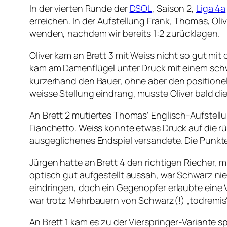
In der vierten Runde der
DSOL
, Saison 2,
Liga 4a
erreichen. In der Aufstellung Frank, Thomas, Ol
wenden, nachdem wir bereits 1:2 zurücklagen.
Oliver kam an Brett 3 mit Weiss nicht so gut mi
kam am Damenflügel unter Druck mit einem schw
kurzerhand den Bauer, ohne aber den positionel
weisse Stellung eindrang, musste Oliver bald die
An Brett 2 mutiertes Thomas‘ Englisch-Aufstel
Fianchetto. Weiss konnte etwas Druck auf die r
ausgeglichenes Endspiel versandete. Die Punkte
Jürgen hatte an Brett 4 den richtigen Riecher,
optisch gut aufgestellt aussah, war Schwarz nie
eindringen, doch ein Gegenopfer erlaubte eine 
war trotz Mehrbauern von Schwarz(!) „todremis“
An Brett 1 kam es zu der Vierspringer-Variante s