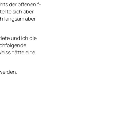
hts der offenen f-
ellte sich aber
ch langsam aber
dete und ich die
nachfolgende
Weiss hätte eine
 werden.