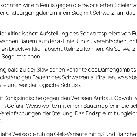
konnten wir ein Remis gegen die favorisierten Spieler 
iver und Jürgen gelang mir ein Sieg mit Schwarz, um das
t der Altindischen Aufstellung des Schwarzspielers von 
achen Bauern auf der a-Linie. Um zu vereinfachen, op
len Druck wirklich abschütteln zu können. Als Schwarz 
 Segel streichen.
lung bald zu der Slawischen Variante des Damengambits
ückständigen Bauern des Schwarzen aufbauen, was aber
teiung war der logische Schluss.
 mit Königsindische gegen den Weissen Aufbau. Obwohl W
 in Gefahr. Weiss wollte mit einem Bauernopfer in die s
Vereinfachungen der Stellung. Das Endspiel mit ungleic
.
pielte Weiss die ruhige Glek-Variante mit g3 und Fianche