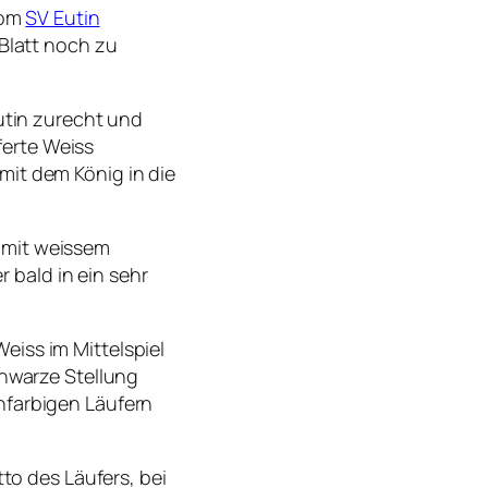
vom
SV Eutin
 Blatt noch zu
Eutin zurecht und
ferte Weiss
mit dem König in die
 mit weissem
 bald in ein sehr
eiss im Mittelspiel
chwarze Stellung
hfarbigen Läufern
tto des Läufers, bei