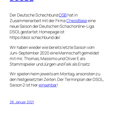
Der Deutsche Schachbund
DSB
hat in
Zusammenarbeit mit der Firma
ChessBase
eine
neue Saison der Deutschen Schachonline-Liga
DSOL gestartet. Homepage ist
https://dsol.schachbund.de/.
Wir haben wieder wie bereits letzte Saison vom
Juni-September 2020 eine Mannschaft gemeldet
mit mir, Thomas, Massimo und Oliver E als
Stammspieler und Jürgen und Falk als Ersatz
Wir spielen heim jeweils am Montag, ansonsten zu
den festgesetzten Zeiten. Der Terminplan der DSOL,
Saison 2 ist hier
einsehbar
!
28. Januar 2021