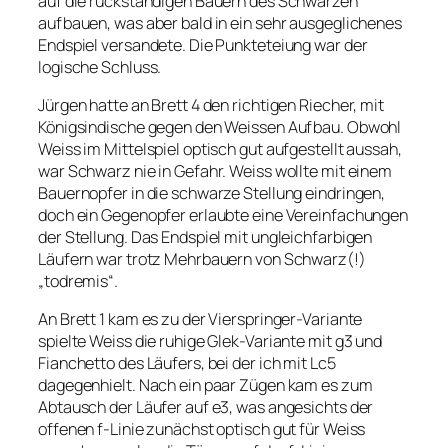
auf die rückständigen Bauern des Schwarzen
aufbauen, was aber bald in ein sehr ausgeglichenes
Endspiel versandete. Die Punkteteiung war der
logische Schluss.
Jürgen hatte an Brett 4 den richtigen Riecher, mit
Königsindische gegen den Weissen Aufbau. Obwohl
Weiss im Mittelspiel optisch gut aufgestellt aussah,
war Schwarz nie in Gefahr. Weiss wollte mit einem
Bauernopfer in die schwarze Stellung eindringen,
doch ein Gegenopfer erlaubte eine Vereinfachungen
der Stellung. Das Endspiel mit ungleichfarbigen
Läufern war trotz Mehrbauern von Schwarz(!)
„todremis“.
An Brett 1 kam es zu der Vierspringer-Variante
spielte Weiss die ruhige Glek-Variante mit g3 und
Fianchetto des Läufers, bei der ich mit Lc5
dagegenhielt. Nach ein paar Zügen kam es zum
Abtausch der Läufer auf e3, was angesichts der
offenen f-Linie zunächst optisch gut für Weiss