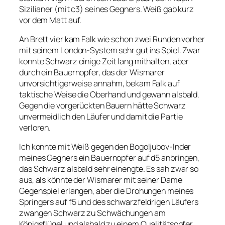
Sizilianer (mit c3) seines Gegners. Weiß gab kurz
vor dem Matt auf.
An Brett vier kam Falk wie schon zwei Runden vorher
mit seinem London-System sehr gut ins Spiel. Zwar
konnte Schwarz einige Zeit lang mithalten, aber
durch ein Bauernopfer, das der Wismarer
unvorsichtigerweise annahm, bekam Falk auf
taktische Weise die Oberhand und gewann alsbald.
Gegen die vorgerückten Bauern hätte Schwarz
unvermeidlich den Läufer und damit die Partie
verloren.
Ich konnte mit Weiß gegen den Bogoljubov-Inder
meines Gegners ein Bauernopfer auf d5 anbringen,
das Schwarz alsbald sehr einengte. Es sah zwar so
aus, als könnte der Wismarer mit seiner Dame
Gegenspiel erlangen, aber die Drohungen meines
Springers auf f5 und des schwarzfeldrigen Läufers
zwangen Schwarz zu Schwächungen am
Königsflügel und alsbald zu einem Qualitätsopfer,