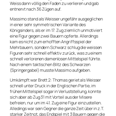
Weiss dann völlig den Faden zu verlieren und gab
entnervt nach 36 Zügen auf.
Massimo stand als Weisser ungefähr ausgeglichen
in einer sehr symmetrischen Variante des
Königsinders, als er im 17. Zug ziemlich unmotiviert
eine Figur gegen zwei Bauern opferte. Allerdings
kam es nicht zum erhofften Angriffsspiel der
Mehrbauern, sondern Schwarz schlug die weissen
Figuren sehr schnell effektiv zurück, was zu einem
schnell verlorenen damenlosen Mittelspiel führte.
Nach einem taktischen Blitz des Schwarzen
(Springergabel) musste Massimo aufgeben.
Umkämpft war Brett 2: Thomas geriet als Weisser
schnell unter Druck in der Englischen Partie, im
frühen Mittelspiel sogar in Verluststellung, konnte
sich aber ab Zug 31 mit Vorteil aus der Misere
befreien, nur um im 41. Zug eine Figur einzustellen.
Alledings war sein Gegner die ganze Zeit über in z.T.
starker Zeitnot, das Endspiel mit 3 Bauern gegen die