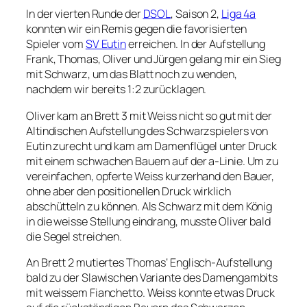
In der vierten Runde der
DSOL
, Saison 2,
Liga 4a
konnten wir ein Remis gegen die favorisierten
Spieler vom
SV Eutin
erreichen. In der Aufstellung
Frank, Thomas, Oliver und Jürgen gelang mir ein Sieg
mit Schwarz, um das Blatt noch zu wenden,
nachdem wir bereits 1:2 zurücklagen.
Oliver kam an Brett 3 mit Weiss nicht so gut mit der
Altindischen Aufstellung des Schwarzspielers von
Eutin zurecht und kam am Damenflügel unter Druck
mit einem schwachen Bauern auf der a-Linie. Um zu
vereinfachen, opferte Weiss kurzerhand den Bauer,
ohne aber den positionellen Druck wirklich
abschütteln zu können. Als Schwarz mit dem König
in die weisse Stellung eindrang, musste Oliver bald
die Segel streichen.
An Brett 2 mutiertes Thomas‘ Englisch-Aufstellung
bald zu der Slawischen Variante des Damengambits
mit weissem Fianchetto. Weiss konnte etwas Druck