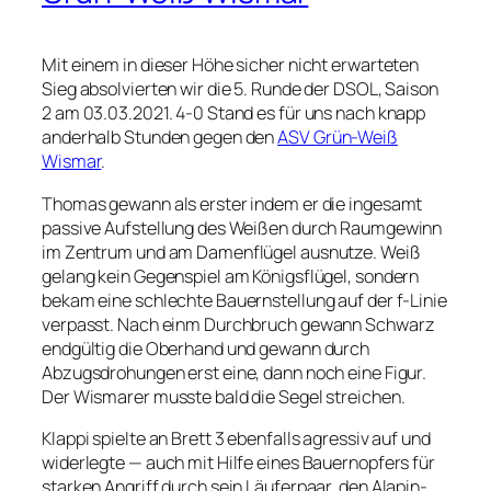
Mit einem in dieser Höhe sicher nicht erwarteten
Sieg absolvierten wir die 5. Runde der DSOL, Saison
2 am 03.03.2021. 4-0 Stand es für uns nach knapp
anderhalb Stunden gegen den
ASV Grün-Weiß
Wismar
.
Thomas gewann als erster indem er die ingesamt
passive Aufstellung des Weißen durch Raumgewinn
im Zentrum und am Damenflügel ausnutze. Weiß
gelang kein Gegenspiel am Königsflügel, sondern
bekam eine schlechte Bauernstellung auf der f-Linie
verpasst. Nach einm Durchbruch gewann Schwarz
endgültig die Oberhand und gewann durch
Abzugsdrohungen erst eine, dann noch eine Figur.
Der Wismarer musste bald die Segel streichen.
Klappi spielte an Brett 3 ebenfalls agressiv auf und
widerlegte — auch mit Hilfe eines Bauernopfers für
starken Angriff durch sein Läuferpaar, den Alapin-