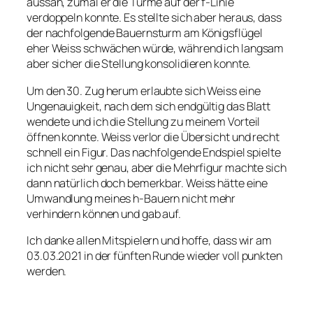
aussah, zumal er die Türme auf der f-Linie
verdoppeln konnte. Es stellte sich aber heraus, dass
der nachfolgende Bauernsturm am Königsflügel
eher Weiss schwächen würde, während ich langsam
aber sicher die Stellung konsolidieren konnte.
Um den 30. Zug herum erlaubte sich Weiss eine
Ungenauigkeit, nach dem sich endgültig das Blatt
wendete und ich die Stellung zu meinem Vorteil
öffnen konnte. Weiss verlor die Übersicht und recht
schnell ein Figur. Das nachfolgende Endspiel spielte
ich nicht sehr genau, aber die Mehrfigur machte sich
dann natürlich doch bemerkbar. Weiss hätte eine
Umwandlung meines h-Bauern nicht mehr
verhindern können und gab auf.
Ich danke allen Mitspielern und hoffe, dass wir am
03.03.2021 in der fünften Runde wieder voll punkten
werden.