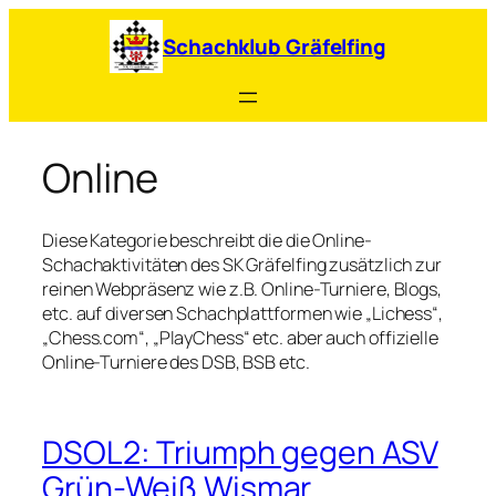
Zum
Inhalt
Schachklub Gräfelfing
springen
Online
Diese Kategorie beschreibt die die Online-
Schachaktivitäten des SK Gräfelfing zusätzlich zur
reinen Webpräsenz wie z.B. Online-Turniere, Blogs,
etc. auf diversen Schachplattformen wie „Lichess“,
„Chess.com“, „PlayChess“ etc. aber auch offizielle
Online-Turniere des DSB, BSB etc.
DSOL2: Triumph gegen ASV
Grün-Weiß Wismar