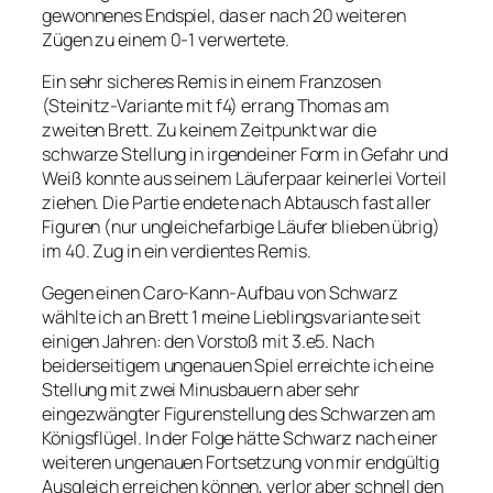
gewonnenes Endspiel, das er nach 20 weiteren
Zügen zu einem 0-1 verwertete.
Ein sehr sicheres Remis in einem Franzosen
(Steinitz-Variante mit f4) errang Thomas am
zweiten Brett. Zu keinem Zeitpunkt war die
schwarze Stellung in irgendeiner Form in Gefahr und
Weiß konnte aus seinem Läuferpaar keinerlei Vorteil
ziehen. Die Partie endete nach Abtausch fast aller
Figuren (nur ungleichefarbige Läufer blieben übrig)
im 40. Zug in ein verdientes Remis.
Gegen einen Caro-Kann-Aufbau von Schwarz
wählte ich an Brett 1 meine Lieblingsvariante seit
einigen Jahren: den Vorstoß mit 3.e5. Nach
beiderseitigem ungenauen Spiel erreichte ich eine
Stellung mit zwei Minusbauern aber sehr
eingezwängter Figurenstellung des Schwarzen am
Königsflügel. In der Folge hätte Schwarz nach einer
weiteren ungenauen Fortsetzung von mir endgültig
Ausgleich erreichen können, verlor aber schnell den