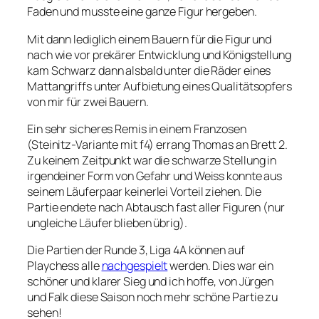
Faden und musste eine ganze Figur hergeben.
Mit dann lediglich einem Bauern für die Figur und
nach wie vor prekärer Entwicklung und Königstellung
kam Schwarz dann alsbald unter die Räder eines
Mattangriffs unter Aufbietung eines Qualitätsopfers
von mir für zwei Bauern.
Ein sehr sicheres Remis in einem Franzosen
(Steinitz-Variante mit f4) errang Thomas an Brett 2.
Zu keinem Zeitpunkt war die schwarze Stellung in
irgendeiner Form von Gefahr und Weiss konnte aus
seinem Läuferpaar keinerlei Vorteil ziehen. Die
Partie endete nach Abtausch fast aller Figuren (nur
ungleiche Läufer blieben übrig).
Die Partien der Runde 3, Liga 4A können auf
Playchess alle
nachgespielt
werden. Dies war ein
schöner und klarer Sieg und ich hoffe, von Jürgen
und Falk diese Saison noch mehr schöne Partie zu
sehen!