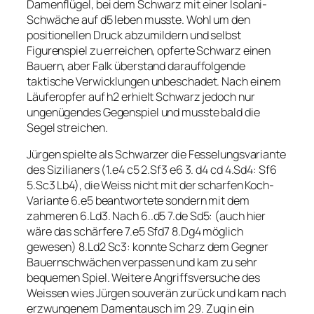
Damenflügel, bei dem Schwarz mit einer Isolani-
Schwäche auf d5 leben musste. Wohl um den
positionellen Druck abzumildern und selbst
Figurenspiel zu erreichen, opferte Schwarz einen
Bauern, aber Falk überstand darauffolgende
taktische Verwicklungen unbeschadet. Nach einem
Läuferopfer auf h2 erhielt Schwarz jedoch nur
ungenügendes Gegenspiel und musste bald die
Segel streichen.
Jürgen spielte als Schwarzer die Fesselungsvariante
des Sizilianers (1.e4 c5 2.Sf3 e6 3. d4 cd 4.Sd4: Sf6
5.Sc3 Lb4), die Weiss nicht mit der scharfen Koch-
Variante 6.e5 beantwortete sondern mit dem
zahmeren 6.Ld3. Nach 6..d5 7.de Sd5: (auch hier
wäre das schärfere 7.e5 Sfd7 8.Dg4 möglich
gewesen) 8.Ld2 Sc3: konnte Scharz dem Gegner
Bauernschwächen verpassen und kam zu sehr
bequemen Spiel. Weitere Angriffsversuche des
Weissen wies Jürgen souverän zurück und kam nach
erzwungenem Damentausch im 29. Zug in ein