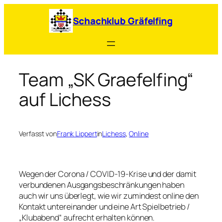
Zum
Inhalt
Schachklub Gräfelfing
springen
Team „SK Graefelfing“
auf Lichess
Verfasst von
Frank Lippert
in
Lichess
, 
Online
Wegen der Corona / COVID-19-Krise und der damit
verbundenen Ausgangsbeschränkungen haben
auch wir uns überlegt, wie wir zumindest online den
Kontakt untereinander und eine Art Spielbetrieb /
„Klubabend“ aufrecht erhalten können.