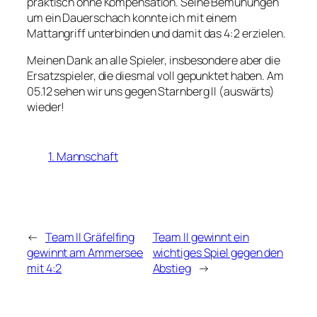
praktisch ohne Kompensation. Seine Bemühungen
um ein Dauerschach konnte ich mit einem
Mattangriff unterbinden und damit das 4:2 erzielen.
Meinen Dank an alle Spieler, insbesondere aber die
Ersatzspieler, die diesmal voll gepunktet haben. Am
05.12 sehen wir uns gegen Starnberg II (auswärts)
wieder!
1. Mannschaft
←
Team II Gräfelfing
Team II gewinnt ein
gewinnt am Ammersee
wichtiges Spiel gegen den
mit 4:2
Abstieg
→