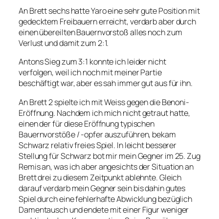
An Brett sechs hatte Yaro eine sehr gute Position mit
gedecktem Freibauern erreicht, verdarb aber durch
einen übereilten Bauernvorstoß alles noch zum
Verlust und damit zum 2:1.
Antons Sieg zum 3:1 konnte ich leider nicht
verfolgen, weil ich noch mit meiner Partie
beschäftigt war, aber es sah immer gut aus für ihn.
An Brett 2 spielte ich mit Weiss gegen die Benoni-
Eröffnung. Nachdem ich mich nicht getraut hatte,
einen der für diese Eröffnung typischen
Bauernvorstöße / -opfer auszuführen, bekam
Schwarz relativ freies Spiel. In leicht besserer
Stellung für Schwarz bot mir mein Gegner im 25. Zug
Remis an, was ich aber angesichts der Situation an
Brett drei zu diesem Zeitpunkt ablehnte. Gleich
darauf verdarb mein Gegner sein bis dahin gutes
Spiel durch eine fehlerhafte Abwicklung bezüglich
Damentausch und endete mit einer Figur weniger