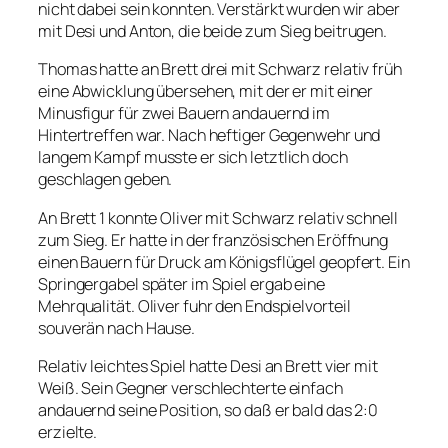
nicht dabei sein konnten. Verstärkt wurden wir aber
mit Desi und Anton, die beide zum Sieg beitrugen.
Thomas hatte an Brett drei mit Schwarz relativ früh
eine Abwicklung übersehen, mit der er mit einer
Minusfigur für zwei Bauern andauernd im
Hintertreffen war. Nach heftiger Gegenwehr und
langem Kampf musste er sich letztlich doch
geschlagen geben.
An Brett 1 konnte Oliver mit Schwarz relativ schnell
zum Sieg. Er hatte in der französischen Eröffnung
einen Bauern für Druck am Königsflügel geopfert. Ein
Springergabel später im Spiel ergab eine
Mehrqualität. Oliver fuhr den Endspielvorteil
souverän nach Hause.
Relativ leichtes Spiel hatte Desi an Brett vier mit
Weiß. Sein Gegner verschlechterte einfach
andauernd seine Position, so daß er bald das 2:0
erzielte.