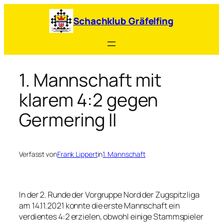
Zum
Inhalt
Schachklub Gräfelfing
springen
1. Mannschaft mit
klarem 4:2 gegen
Germering II
Verfasst von
Frank Lippert
in
1. Mannschaft
In der 2. Runde der Vorgruppe Nord der Zugspitzliga
am 14.11.2021 konnte die erste Mannschaft ein
verdientes 4:2 erzielen, obwohl einige Stammspieler