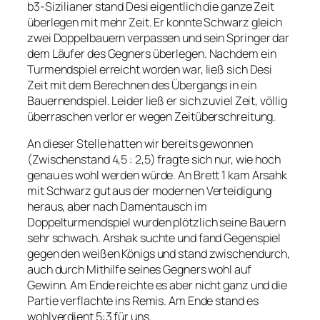
b3-Sizilianer stand Desi eigentlich die ganze Zeit
überlegen mit mehr Zeit. Er konnte Schwarz gleich
zwei Doppelbauern verpassen und sein Springer dar
dem Läufer des Gegners überlegen. Nachdem ein
Turmendspiel erreicht worden war, ließ sich Desi
Zeit mit dem Berechnen des Übergangs in ein
Bauernendspiel. Leider ließ er sich zuviel Zeit, völlig
überraschen verlor er wegen Zeitüberschreitung.
An dieser Stelle hatten wir bereits gewonnen
(Zwischenstand 4,5 : 2,5) fragte sich nur, wie hoch
genau es wohl werden würde. An Brett 1 kam Arsahk
mit Schwarz gut aus der modernen Verteidigung
heraus, aber nach Damentausch im
Doppelturmendspiel wurden plötzlich seine Bauern
sehr schwach. Arshak suchte und fand Gegenspiel
gegen den weißen Königs und stand zwischendurch,
auch durch Mithilfe seines Gegners wohl auf
Gewinn. Am Ende reichte es aber nicht ganz und die
Partie verflachte ins Remis. Am Ende stand es
wohlverdient 5:3 für uns.