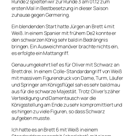
Runde 2 spielten wir zur Runde 3 am 01.12 zum
ersten Mal in Bestbesetzung in dieser Saison
zuhause gegen Germering.
Ein blendenden Start hatte Jürgen an Brett 4 mit
Weiß. In einem Spanier mit frühem De2 konnte er
den schwarzen König sehr bald in Bedrängnis
bringen. Ein Ausweichmanöver brachte nichts ein,
es erfolgte ein Mattangriff.
Genau umgekehrt lief es für Oliver mit Schwarz an
Brett drei. In einem Colle-Standardangriff von Weiß
mit massivem Figurendruck von Dame, Turm, Läufer
und Springer am Königsflügel sah es sehr bald mau
aus für die schwarze Majestät. Trotz Oliver’s zäher
Verteidigung und Damentausch war die
Königsstellung am Ende zu sehr kompromittiert und
es hingen zu viele Figuren, so dass Schwarz
aufgeben musste.
Ich hatte es an Brett 6 mit Weiß in einem