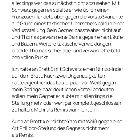
allerdings war das zunächst nicht abzusehen. Mit
Schwarz gegen e4 spielte er wie üblich einen
Franzosen, landete aber gegen die Vorstoßvariante
auf Grund eines taktischen Übersehers bald in einer
Verluststellung. Sein Gegner passte aber nicht auf
und Thomas gewann eine Dame gegen einen Läufer
und Bauern. Weitere taktische Verwicklungen
blockte Thomas sicher aber und verwandelte bald
den vollen Punkt.
Ich hatte an Brett 5 mit Schwarz einen Nimzo-Inder
auf dem Brett. Nach zwei Ungenauigkeiten
hätte eigentlich das Läuferpaar von Weiß gegen
mein Springerpaar deutlichen Vorteil bedeuten
sollen, mein Gegner erlaubte mir allerdings die
Stellung mehr oder weniger komplett geschlossen
zu halten. Mehr als Remis war nicht drin.
Auch an Brett 4 erreichte Yaro mit Weiß gegen eine
Art Philidor-Stellung des Gegners nicht mehr
als Remis.