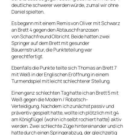
deutliche schwerer werden würde, zumal wir ohne
Daniel spielten.
Es begann mit einem Remis von Oliver mit Schwarz
an Brett 4 gegen den Abtauschfranzosen
von Schachfreund Olbricht. Beide hatten zwei
Springer auf dem Brett mit gesunder
Bauernstruktur, die Punkteteilung war
gerechtfertigt.
Ebenfalls die Punkte teilte sich Thomas an Brett 7
mit Weiß in der Englischen Eröffnung in einem
Turmendspiel mit leicht schlechterer Stellung.
Einen ganz schlechten Tag hatte ich an Brett 5 mit
Weiß gegen die Modern / Robatsch-
Verteidigung. Nachdem ich zunächst passiv und
präventiv gespielt hatte, wollte ich plötzlich mit g4
am Königflügel (wohin ich selbt rochiert hatte) aktiv
werden. Zwei schlechte Züge hintereinander und ich
hatte durch einen Springerabzug, der gleichzeitig