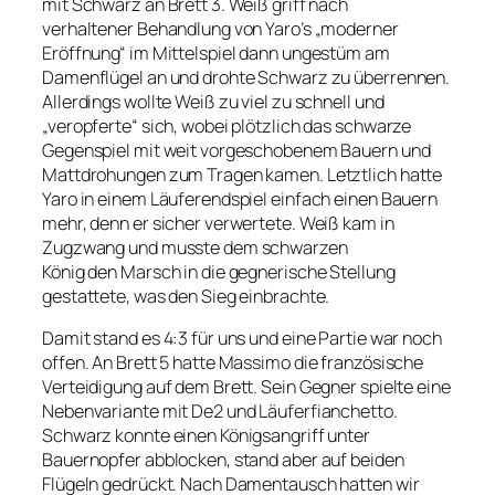
mit Schwarz an Brett 3. Weiß griff nach
verhaltener Behandlung von Yaro’s „moderner
Eröffnung“ im Mittelspiel dann ungestüm am
Damenflügel an und drohte Schwarz zu überrennen.
Allerdings wollte Weiß zu viel zu schnell und
„veropferte“ sich, wobei plötzlich das schwarze
Gegenspiel mit weit vorgeschobenem Bauern und
Mattdrohungen zum Tragen kamen. Letztlich hatte
Yaro in einem Läuferendspiel einfach einen Bauern
mehr, denn er sicher verwertete. Weiß kam in
Zugzwang und musste dem schwarzen
König den Marsch in die gegnerische Stellung
gestattete, was den Sieg einbrachte.
Damit stand es 4:3 für uns und eine Partie war noch
offen. An Brett 5 hatte Massimo die französische
Verteidigung auf dem Brett. Sein Gegner spielte eine
Nebenvariante mit De2 und Läuferfianchetto.
Schwarz konnte einen Königsangriff unter
Bauernopfer abblocken, stand aber auf beiden
Flügeln gedrückt. Nach Damentausch hatten wir