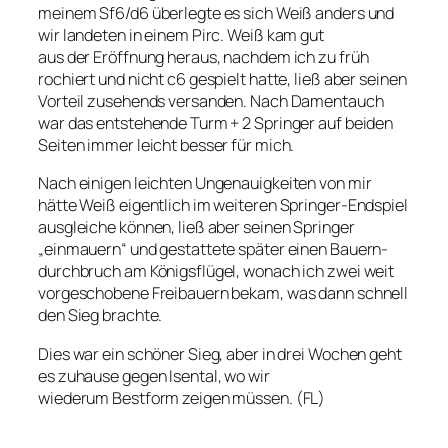
meinem Sf6/d6 überlegte es sich Weiß anders und
wir landeten in einem Pirc. Weiß kam gut
aus der Eröffnung heraus, nachdem ich zu früh
rochiert und nicht c6 gespielt hatte, ließ aber seinen
Vorteil zusehends versanden. Nach Damentauch
war das entstehende Turm + 2 Springer auf beiden
Seiten immer leicht besser für mich.
Nach einigen leichten Ungenauigkeiten von mir
hätte Weiß eigentlich im weiteren Springer-Endspiel
ausgleiche können, ließ aber seinen Springer
„einmauern“ und gestattete später einen Bauern-
durchbruch am Königsflügel, wonach ich zwei weit
vorgeschobene Freibauern bekam, was dann schnell
den Sieg brachte.
Dies war ein schöner Sieg, aber in drei Wochen geht
es zuhause gegen Isental, wo wir
wiederum Bestform zeigen müssen. (FL)