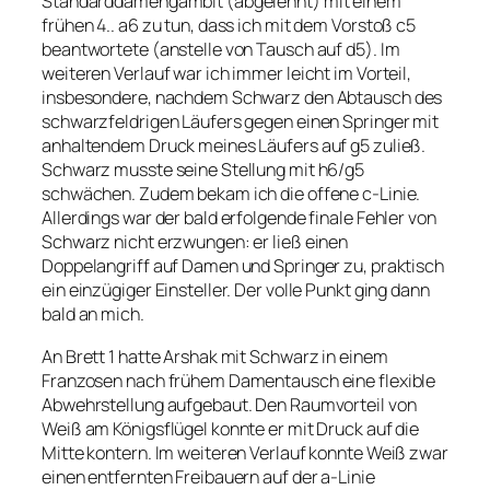
Standarddamengambit (abgelehnt) mit einem
frühen 4.. a6 zu tun, dass ich mit dem Vorstoß c5
beantwortete (anstelle von Tausch auf d5). Im
weiteren Verlauf war ich immer leicht im Vorteil,
insbesondere, nachdem Schwarz den Abtausch des
schwarzfeldrigen Läufers gegen einen Springer mit
anhaltendem Druck meines Läufers auf g5 zuließ.
Schwarz musste seine Stellung mit h6/g5
schwächen. Zudem bekam ich die offene c-Linie.
Allerdings war der bald erfolgende finale Fehler von
Schwarz nicht erzwungen: er ließ einen
Doppelangriff auf Damen und Springer zu, praktisch
ein einzügiger Einsteller. Der volle Punkt ging dann
bald an mich.
An Brett 1 hatte Arshak mit Schwarz in einem
Franzosen nach frühem Damentausch eine flexible
Abwehrstellung aufgebaut. Den Raumvorteil von
Weiß am Königsflügel konnte er mit Druck auf die
Mitte kontern. Im weiteren Verlauf konnte Weiß zwar
einen entfernten Freibauern auf der a-Linie