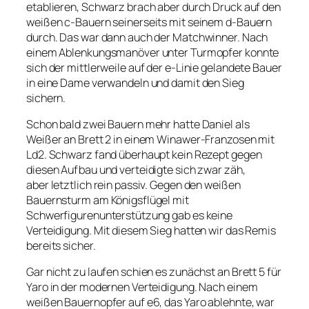
etablieren, Schwarz brach aber durch Druck auf den
weißen c-Bauern seinerseits mit seinem d-Bauern
durch. Das war dann auch der Matchwinner. Nach
einem Ablenkungsmanöver unter Turmopfer konnte
sich der mittlerweile auf der e-Linie gelandete Bauer
in eine Dame verwandeln und damit den Sieg
sichern.
Schon bald zwei Bauern mehr hatte Daniel als
Weißer an Brett 2 in einem Winawer-Franzosen mit
Ld2. Schwarz fand überhaupt kein Rezept gegen
diesen Aufbau und verteidigte sich zwar zäh,
aber letztlich rein passiv. Gegen den weißen
Bauernsturm am Königsflügel mit
Schwerfigurenunterstützung gab es keine
Verteidigung. Mit diesem Sieg hatten wir das Remis
bereits sicher.
Gar nicht zu laufen schien es zunächst an Brett 5 für
Yaro in der modernen Verteidigung. Nach einem
weißen Bauernopfer auf e6, das Yaro ablehnte, war