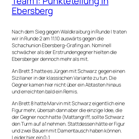
Team I: Punkteteilung in
Ebersberg
Nach dem Sieg gegen Waldkraiburg in Runde I traten
wir in Runde 2 am 11.10 auswärts gegen die
Schachunion Ebersberg-Grafing an. Nominell
schwächer als der Erstrundengegner hielten die
Ebersberger dennoch mehr als mit.
An Brett 3 hatte es Jürgen mit Schwarz gegen einen
Sizilianer in der klassischen Variante zu tun. Die
Gegner kamen hier nicht über ein Abtasten hinaus
und erreichten bald ein Remis.
An Brett 8 hatte Marvin mit Schwarz eigentlich eine
Figur mehr, übersah dann aber die einzige Idee, die
der Gegner noch hatte (Mattangriff, sollte Schwarz
den Turm auf a1 nehmen. Stattdessen hätte er Figur
und zwei Bauern mit Damentausch haben können.
Leider hier ein 0:1.