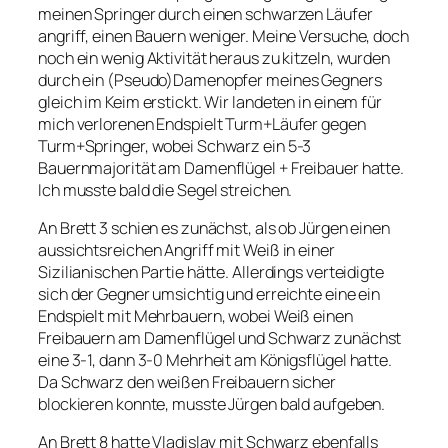
meinen Springer durch einen schwarzen Läufer
angriff, einen Bauern weniger. Meine Versuche, doch
noch ein wenig Aktivität heraus zu kitzeln, wurden
durch ein (Pseudo)Damenopfer meines Gegners
gleich im Keim erstickt. Wir landeten in einem für
mich verlorenen Endspielt Turm+Läufer gegen
Turm+Springer, wobei Schwarz ein 5-3
Bauernmajorität am Damenflügel + Freibauer hatte.
Ich musste bald die Segel streichen.
An Brett 3 schien es zunächst, als ob Jürgen einen
aussichtsreichen Angriff mit Weiß in einer
Sizilianischen Partie hätte. Allerdings verteidigte
sich der Gegner umsichtig und erreichte eine ein
Endspielt mit Mehrbauern, wobei Weiß einen
Freibauern am Damenflügel und Schwarz zunächst
eine 3-1, dann 3-0 Mehrheit am Königsflügel hatte.
Da Schwarz den weißen Freibauern sicher
blockieren konnte, musste Jürgen bald aufgeben.
An Brett 8 hatte Vladislav mit Schwarz ebenfalls