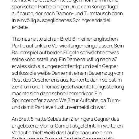
spanischen Partie einigen Druck am Königsflügel
aufbauen, der nach Damen- und Turmtausch dann
in ein völlig ausgeglichenes Springerendspiel
endete.
Thomas hatte sich an Brett 6 in einer englischen
Partie auf unklare Verwicklungen eingelassen. Sein
Bauernspiel auf beiden Flügeln schwächte etwas
seine Köngisstellung. Ein Damenausflug nach a7
erwies sich als ungerechtfertigt und sein Gegner
schloss die weiße Dame mit einem Bauernzug vom
Rest des Geschehens aus, konterte dann selbst im
Zentrum und Thomas‘ geschwächte Königsstellung
machte sich dann schnell bemerkbar. Ein
Springeropfer zwang Weiß zur Aufgabe, da Turm-
und damit Partieverlust unvermeidlich war.
An Brett 8 hatte Sebastian Zieringers Gegner das
angebotene Morra-Gambit abgelehnt. Im weiteren
Verlauf erhielt Weiß das Läuferpaar une einen