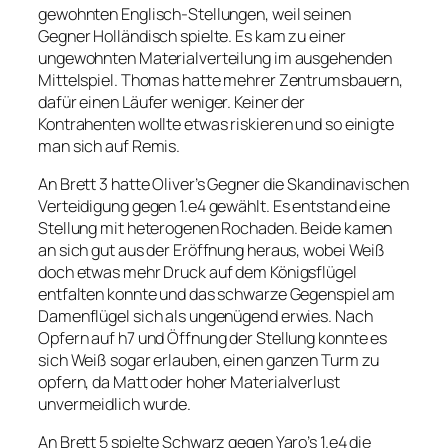
gewohnten Englisch-Stellungen, weil seinen
Gegner Holländisch spielte. Es kam zu einer
ungewohnten Materialverteilung im ausgehenden
Mittelspiel. Thomas hatte mehrer Zentrumsbauern,
dafür einen Läufer weniger. Keiner der
Kontrahenten wollte etwas riskieren und so einigte
man sich auf Remis.
An Brett 3 hatte Oliver’s Gegner die Skandinavischen
Verteidigung gegen 1.e4 gewählt. Es entstand eine
Stellung mit heterogenen Rochaden. Beide kamen
an sich gut aus der Eröffnung heraus, wobei Weiß
doch etwas mehr Druck auf dem Königsflügel
entfalten konnte und das schwarze Gegenspiel am
Damenflügel sich als ungenügend erwies. Nach
Opfern auf h7 und Öffnung der Stellung konnte es
sich Weiß sogar erlauben, einen ganzen Turm zu
opfern, da Matt oder hoher Materialverlust
unvermeidlich wurde.
An Brett 5 spielte Schwarz gegen Yaro’s 1.e4 die