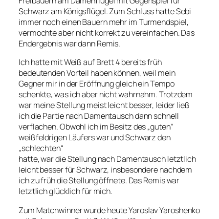
Freibauern am Damenflügel mit Gegenspiel für
Schwarz am Königsflügel. Zum Schluss hatte Sebi
immer noch einen Bauern mehr im Turmendspiel,
vermochte aber nicht korrekt zu vereinfachen. Das
Endergebnis war dann Remis.
Ich hatte mit Weiß auf Brett 4 bereits früh
bedeutenden Vorteil haben können, weil mein
Gegner mir in der Eröffnung gleich ein Tempo
schenkte, was ich aber nicht wahrnahm. Trotzdem
war meine Stellung meist leicht besser, leider ließ
ich die Partie nach Damentausch dann schnell
verflachen. Obwohl ich im Besitz des „guten“
weißfeldrigen Läufers war und Schwarz den
„schlechten“
hatte, war die Stellung nach Damentausch letztlich
leicht besser für Schwarz, insbesondere nachdem
ich zu früh die Stellung öffnete. Das Remis war
letztlich glücklich für mich.
Zum Matchwinner wurde heute Yaroslav Yaroshenko