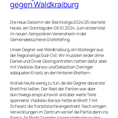
gegen Waldkraiburg
Die neue Saison in der Bezirksliga 2024/25 startete
heute, am Sonntag den 06.10.2024, zum ersten Mal
im neuen, temporären Vereinsheim in der
Gemeindebücherei Gräfefelfing.
Unser Gegner war Waldkraiburg, ein Absteiger aus
der Regionalliga Süd-Ost. Wir mussten leider ohne
Daniel und Oliver Gesing antreten, hatten dafür aber
mit Vladislav Barsov und Sebastian Zieringer
adäquaten Ersatz an den hinteren Brettern.
Arshak heute wenig zu tun, da die Gegner das erste
Brett frei ließen. Der Rest der Partien war aber
durchwegs anspruchsvoll und über weite Teile
spannend. Vladislav Barsov hatte an Brett 7 mit
Schwarz die französische angestrebt. Nach einigen
Verwicklungen im Zentrum verlief die Partie dann ins
Remis. An Brett 2 konnte Jürgen Hofmann in eine