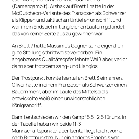
(Damengambit). Arshak auf Brett 1 hatte in der
McCutcheon-Variante des Franzosen als Schwarzer
als Klippen und taktischen Untiefen umschifft und
war in ein Endspiel mit ungleichen Läufern gelandet,
das von keiner Seite aus zu gewinnen war.
An Brett 7 hatte Massimo’s Gegner seine eigentlich
gute Stellung schrittweise verdorben. Ein
angebotenes Qualitätsopfer lehnte Weiß aber, verlor
dann aber trotzdem sang- und klanglos.
Der Trostpunkt konnte Isental an Brett 3 einfahren.
Oliver hatte in einem Franzosen als Schwarzer einen
Bauern mehr, aber im Laufe des Mittelspiels
entwickelte Weiß einen unwiderstehlichen
Königsangriff.
Damit entschieden wir den Kampf 5,5 : 2,5 für uns. In
der Tabelle haben wir beide 11-3
Mannschaftspunkte, aber Isental liegt leicht vorne
nach Brettpunkten. Nur ein anderes Ergebnis war