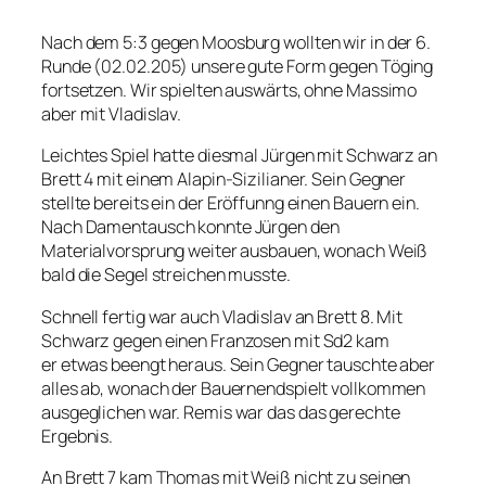
Nach dem 5:3 gegen Moosburg wollten wir in der 6.
Runde (02.02.205) unsere gute Form gegen Töging
fortsetzen. Wir spielten auswärts, ohne Massimo
aber mit Vladislav.
Leichtes Spiel hatte diesmal Jürgen mit Schwarz an
Brett 4 mit einem Alapin-Sizilianer. Sein Gegner
stellte bereits ein der Eröffunng einen Bauern ein.
Nach Damentausch konnte Jürgen den
Materialvorsprung weiter ausbauen, wonach Weiß
bald die Segel streichen musste.
Schnell fertig war auch Vladislav an Brett 8. Mit
Schwarz gegen einen Franzosen mit Sd2 kam
er etwas beengt heraus. Sein Gegner tauschte aber
alles ab, wonach der Bauernendspielt vollkommen
ausgeglichen war. Remis war das das gerechte
Ergebnis.
An Brett 7 kam Thomas mit Weiß nicht zu seinen