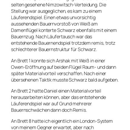
selten gesehene Nimzowitsch-Verteidung. Die
Stellung war ausgeglichen, es kam zu einem
Läuferendspiel. Einen etwas unvorsichtig
aussehenden Bauernvorstoß von Weiß am
Damenflügel konterte Schwarz ebenfalls mit einem
Bauernzug. Nach Läufertausch war das
entstehende Bauernendspiel trotzdem remis, trotz
schlechterer Bauernstruktur für Schwarz.
An Brett 1 konnte sich Arshak mit Weiß in einer
Owen-Eröffnung auf beiden Flügel Raum- und dann
später Materialvorteil verschaffen. Nach einer
übersehenen Taktik musste Schwarz bald aufgeben.
An Brett 2 hatte Daniel einen Materialvorteil
herausarbeiten können, aber das entstehende
Läuferendspiel war auf Grund mehrerer
Bauernschwächen dann doch Remis.
An Brett 8 hatte ich eigentlich ein London-System
von meinem Gegner erwartet, aber nach