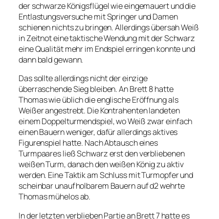
der schwarze Königsflügel wie eingemauert und die
Entlastungsversuche mit Springer und Damen
schienen nichts zu bringen. Allerdings übersah Weiß
in Zeitnot eine taktische Wendung mit der Schwarz
eine Qualität mehr im Endspiel erringen konnte und
dann bald gewann.
Das sollte allerdings nicht der einzige
überraschende Sieg bleiben. An Brett 8 hatte
Thomas wie üblich die englische Eröffnung als
Weißer angestrebt. Die Kontrahenten landeten
einem Doppelturmendspiel, wo Weiß zwar einfach
einen Bauern weniger, dafür allerdings aktives
Figurenspiel hatte. Nach Abtausch eines
Turmpaares ließ Schwarz erst den verbliebenen
weißen Turm, danach den weißen König zu aktiv
werden. Eine Taktik am Schluss mit Turmopfer und
scheinbar unaufholbarem Bauern auf d2 wehrte
Thomas mühelos ab.
In der letzten verblieben Partie an Brett 7 hatte es