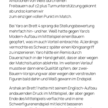
Ambitionen von Weiß durch einen
Freibauern auf c2 plus Turmunterstützung gekonnt
ab und so kamen wir
zum einzigen vollen Punkt im Match.
Bei Yaro an Brett 4 sprang die Stellungsbewertung
mehrfach hin- und her. Weiß hatte gegen Yaro’s
Modern-Aufbau im Mittelspiel einen Bauern
geopfert, was im auch Vorteil einbrachte. ALlerdings
vermochte es Schwarz später einen Königsangriff
zu inszenieren. Yaro hätte ein Remis durch
Dauerschach in der Hand gehabt, das er aber wegen
der Matchsituation ablehnte. Im weiteren Verlauf
musste er dann eine Qualität opfern, der zwei-
Bauern-Vorsprung war aber wegen der verstreuten
Figuren bald dahin und Weiß gewann im Endspiel.
Arshak an Brett 1 hatte mit seinem Englisch-Aufbau
andauernden Druck im Mittelspiel, der aber gegen
Ende des Mittelspiels verflachte und in eine
Schwerfigurenendspiel mit leicht besseren