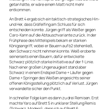
getan hätte, er wäre einem Matt nicht mehr
entkommen.
An Brett 4 ergab sich ein taktisch-strategisches Hin-
und Her, dass Gräfelfing am Schluss für sich
entscheiden konnte. Jürgen griff als Weißer gegen
Caro-Kann auf die Abtauschvariante zurück. In der
Frühphase des Mittelspiels bekam er starken
Königsangriff, wobei er Bauern auf b2 stehenließ,
den Schwarz nicht nehmen konnte. Weiß eroberte
seinerseits einen Bauern, dafür entwickelte
Schwarz plötzlich starke Initiative auf der f-Linie.
Nach einer großen Ungenauigkeit stand aber
Schwarz in einem Endspiel Dame + Läufer gegen
Dame + Springer des Weißen angesichts seiner
offenen Königsstellung plötzlich auf Verlust. Jürgen
verwandelte sicher den Punkt.
In schneller Folge kam es dann zu drei Remisen. Erst
machte Yaro auf Brett 5 in unklarer Stellung Remis
(Schwarz, Modern), dann ich auf Brett 6