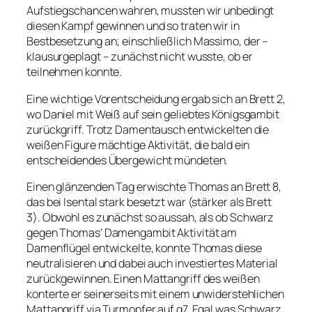
Aufstiegschancen wahren, mussten wir unbedingt
diesen Kampf gewinnen und so traten wir in
Bestbesetzung an; einschließlich Massimo, der –
klausurgeplagt – zunächst nicht wusste, ob er
teilnehmen konnte.
Eine wichtige Vorentscheidung ergab sich an Brett 2,
wo Daniel mit Weiß auf sein geliebtes Königsgambit
zurückgriff. Trotz Damentausch entwickelten die
weißen Figure mächtige Aktivität, die bald ein
entscheidendes Übergewicht mündeten.
Einen glänzenden Tag erwischte Thomas an Brett 8,
das bei Isental stark besetzt war (stärker als Brett
3). Obwohl es zunächst so aussah, als ob Schwarz
gegen Thomas‘ Damengambit Aktivität am
Damenflügel entwickelte, konnte Thomas diese
neutralisieren und dabei auch investiertes Material
zurückgewinnen. Einen Mattangriff des weißen
konterte er seinerseits mit einem unwiderstehlichen
Mattangriff via Turmopfer auf g7. Egal was Schwarz