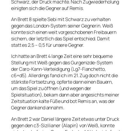
Schwarz, der Druck machte. Nach Zugwiederholung
einigten sich die Gegner auf Remis.
An Brett 8 spielte Sebi mit Schwarz zu verhalten
gegen das London-System seiner Gegnerin. Weiß
konnte sich einen weit vorgeschobenen Freibauern
sichern, der letztlich das Spiel entschied. Damit
statt es 2,5 – 0,5 für unsere Gegner.
Ich hatte an Brett 4 lange Zeit eine sehr bequeme
Stellung mit Weiß gegen das Gurgenizde-System
der Caro-Kann-Verteidigung (Lg7-Fianchetto,
c6+d5). Allerdings fand ich im 21. Zug doch nicht die
stärkste Fortsetzung, opferte dann einen Bauern,
um das Spiel zu öffnen (und wegen der
Spielsituation), bekam dann aber angesichts meiner
Zeitsituation kalte Füße und bot Remis an, was der
Gegner dankend annahm.
An Brett 2 war Daniel längere Zeit etwas unter Druck
gegen den c3-Sizilianer (Alapin) von Weiß, konnte