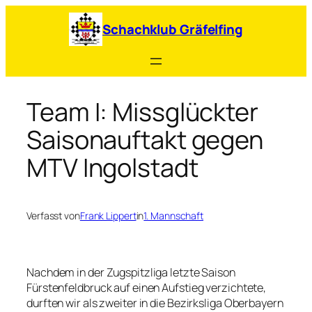
Zum
Inhalt
Schachklub Gräfelfing
springen
Team I: Missglückter
Saisonauftakt gegen
MTV Ingolstadt
Verfasst von
Frank Lippert
in
1. Mannschaft
Nachdem in der Zugspitzliga letzte Saison
Fürstenfeldbruck auf einen Aufstieg verzichtete,
durften wir als zweiter in die Bezirksliga Oberbayern