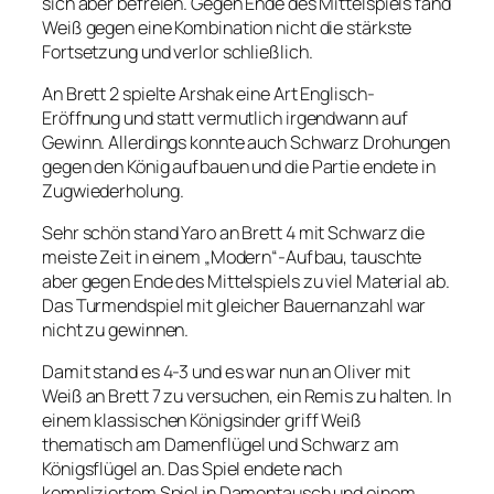
sich aber befreien. Gegen Ende des Mittelspiels fand
Weiß gegen eine Kombination nicht die stärkste
Fortsetzung und verlor schließlich.
An Brett 2 spielte Arshak eine Art Englisch-
Eröffnung und statt vermutlich irgendwann auf
Gewinn. Allerdings konnte auch Schwarz Drohungen
gegen den König aufbauen und die Partie endete in
Zugwiederholung.
Sehr schön stand Yaro an Brett 4 mit Schwarz die
meiste Zeit in einem „Modern“-Aufbau, tauschte
aber gegen Ende des Mittelspiels zu viel Material ab.
Das Turmendspiel mit gleicher Bauernanzahl war
nicht zu gewinnen.
Damit stand es 4-3 und es war nun an Oliver mit
Weiß an Brett 7 zu versuchen, ein Remis zu halten. In
einem klassischen Königsinder griff Weiß
thematisch am Damenflügel und Schwarz am
Königsflügel an. Das Spiel endete nach
kompliziertem Spiel in Damentausch und einem