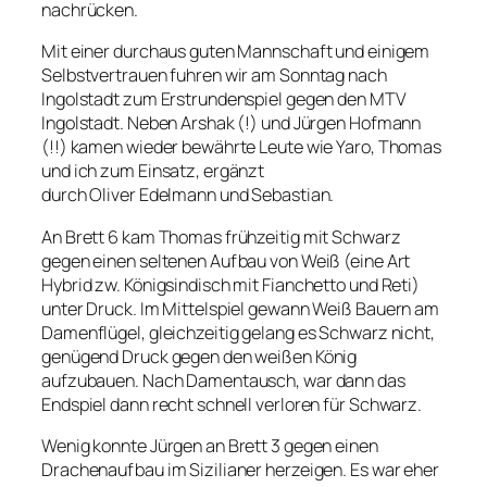
nachrücken.
Mit einer durchaus guten Mannschaft und einigem
Selbstvertrauen fuhren wir am Sonntag nach
Ingolstadt zum Erstrundenspiel gegen den MTV
Ingolstadt. Neben Arshak (!) und Jürgen Hofmann
(!!) kamen wieder bewährte Leute wie Yaro, Thomas
und ich zum Einsatz, ergänzt
durch Oliver Edelmann und Sebastian.
An Brett 6 kam Thomas frühzeitig mit Schwarz
gegen einen seltenen Aufbau von Weiß (eine Art
Hybrid zw. Königsindisch mit Fianchetto und Reti)
unter Druck. Im Mittelspiel gewann Weiß Bauern am
Damenflügel, gleichzeitig gelang es Schwarz nicht,
genügend Druck gegen den weißen König
aufzubauen. Nach Damentausch, war dann das
Endspiel dann recht schnell verloren für Schwarz.
Wenig konnte Jürgen an Brett 3 gegen einen
Drachenaufbau im Sizilianer herzeigen. Es war eher