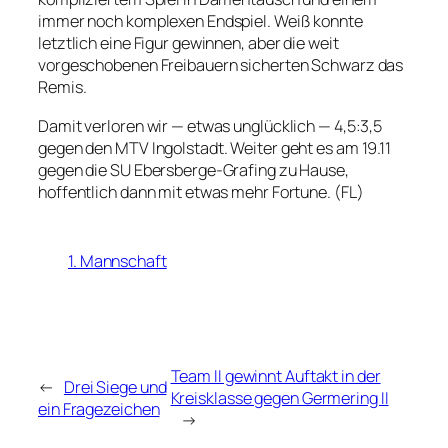
immer noch komplexen Endspiel. Weiß konnte
letztlich eine Figur gewinnen, aber die weit
vorgeschobenen Freibauern sicherten Schwarz das
Remis.
Damit verloren wir — etwas unglücklich — 4,5:3,5
gegen den MTV Ingolstadt. Weiter geht es am 19.11
gegen die SU Ebersberge-Grafing zu Hause,
hoffentlich dann mit etwas mehr Fortune. (FL)
1. Mannschaft
Team II gewinnt Auftakt in der
←
Drei Siege und
Kreisklasse gegen Germering II
ein Fragezeichen
→